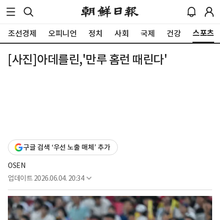
스포츠
조선경제
오피니언
정치
사회
국제
건강
[사진]아데를린,'만루 홈런 때린다'
구글 검색 ‘우선 노출 매체’ 추가
OSEN
업데이트
2026.06.04. 20:34