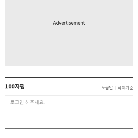
100자평
도움말
삭제기준