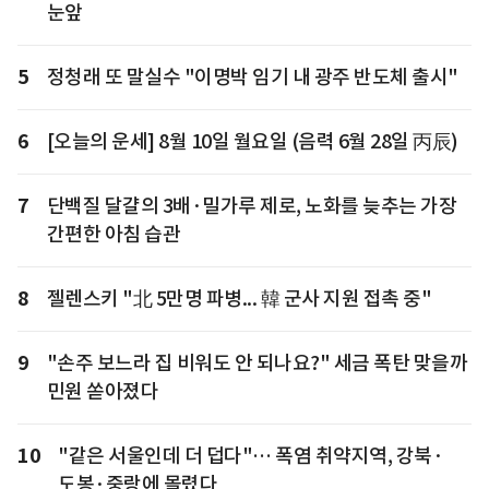
눈앞
5
정청래 또 말실수 "이명박 임기 내 광주 반도체 출시"
6
[오늘의 운세] 8월 10일 월요일 (음력 6월 28일 丙辰)
7
단백질 달걀의 3배·밀가루 제로, 노화를 늦추는 가장
간편한 아침 습관
8
젤렌스키 "北 5만명 파병... 韓 군사 지원 접촉 중"
9
"손주 보느라 집 비워도 안 되나요?" 세금 폭탄 맞을까
민원 쏟아졌다
10
"같은 서울인데 더 덥다"… 폭염 취약지역, 강북·
도봉·중랑에 몰렸다