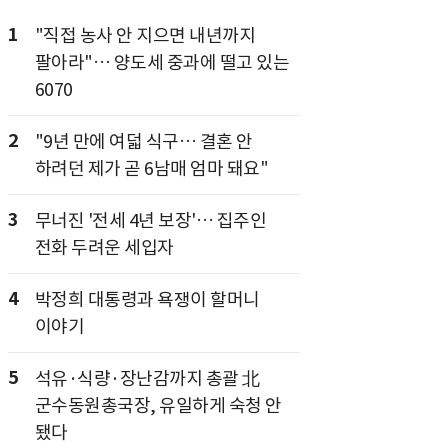
1
"직접 농사 안 지으면 내년까지
팔아라"… 양도세 중과에 떨고 있는
6070
2
"9년 만에 여덟 식구… 결혼 안
하려던 제가 곧 6남매 엄마 돼요"
3
무너진 '전세 4년 보장'… 집주인
전화 두려운 세입자
4
박정희 대통령과 욕쟁이 할머니
이야기
5
석유·식량·장난감까지 총괄 北
군수동원총국장, 유일하게 숙청 안
됐다