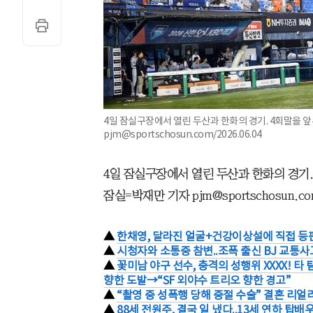
4일 잠실구장에서 열린 두산과 한화의 경기. 4회말을 
pjm@sportschosun.com/2026.06.04
4일 잠실구장에서 열린 두산과 한화의 경기.
잠실=박재만 기자 pjm@sportschosun.com/
▲
한채영, 달라진 얼굴+건강이상설에 직접 등판
▲
시청자와 소통중 참변..조폭 출신 BJ 교통사
▲
꽃미남 야구 선수, 충격의 성행위 XXXX! 
향한 도발→“SF 외야수 트리오 향한 경고”
▲
“촬영 중 성폭행 당해 중절 수술” 결혼 리얼리
▲
88세 전원주, 결국 일 냈다..13세 연하 탑배