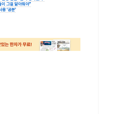
람들이 그걸 알아줘야”
용 '공분'