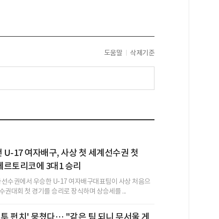
도움말
삭제기준
U-17 여자배구, 사상 첫 세계선수권 첫
에르토리코에 3대1 승리
시아선수권에서 우승한 U-17 여자배구대표팀이 사상 처음으
수권대회 첫 경기를 승리로 장식하며 상승세를 ...
원투 펀치' 뭉쳤다… "같은 팀 되니 무서울 게