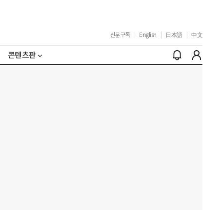
신문구독
|
English
|
日本語
|
中文
콘텐츠판