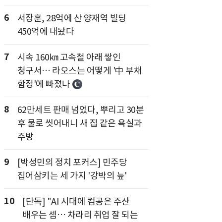
6
서장훈, 28억에 산 양재역 빌딩
450억에 내놨다
7
시속 160㎞ 고속철 아래 쌓인
청구서… 라오스는 어떻게 '中 부채
함정'에 빠졌나
8
62만세트 판매 넘었다, 뿌리고 30분
후 물로 씻어내니 새 집 같은 욕실과
주방
9
[박성민의 정치 포커스] 민주당
집어삼키는 세 가지 '강박의 늪'
10
[단독] "AI 시대에 컴공은 주산
배우는 셈… 차라리 취업 잘 되는