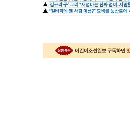
▲
'김구라 子' 그리 “새엄마는 진짜 엄마..사
▲
“길바닥에 웬 사람 이름?” 묘비를 등산로에 사