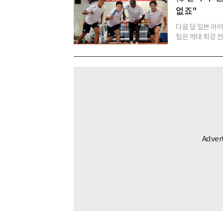
없죠"
다음 달 일본 아
팀은 역대 최강 전