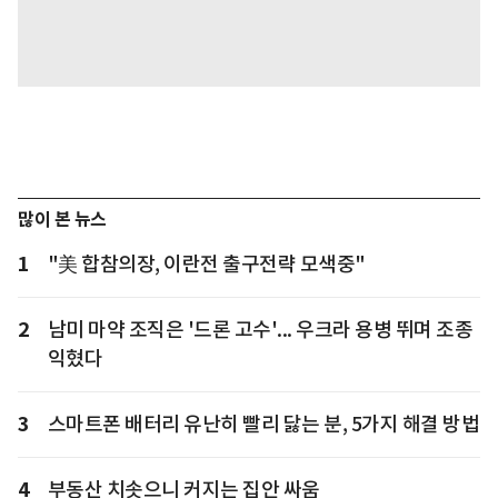
많이 본 뉴스
1
"美 합참의장, 이란전 출구전략 모색중"
2
남미 마약 조직은 '드론 고수'... 우크라 용병 뛰며 조종
익혔다
3
스마트폰 배터리 유난히 빨리 닳는 분, 5가지 해결 방법
4
부동산 치솟으니 커지는 집안 싸움