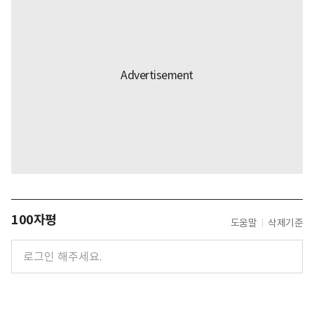
100자평
도움말
삭제기준