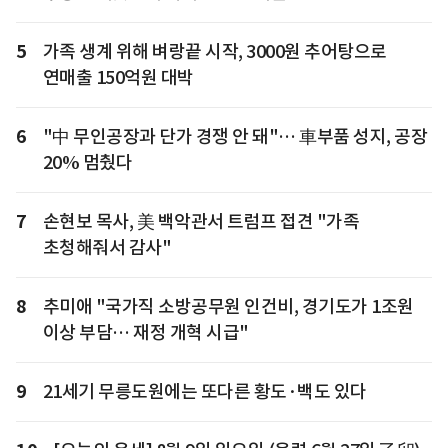
5
가족 생계 위해 벼랑끝 시작, 3000원 추어탕으로
연매출 150억원 대박
6
"中 무인공장과 단가 경쟁 안 돼"… 車부품 성지, 공장
20% 멈췄다
7
손현보 목사, 美 백악관서 트럼프 접견 "가족
초청해줘서 감사"
8
추미애 "국가직 소방공무원 인건비, 경기도가 1조원
이상 부담… 재정 개혁 시급"
9
21세기 무릉도원에는 또다른 황도·백도 있다