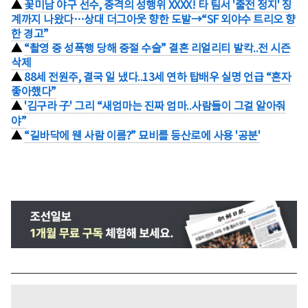
▲
꽃미남 야구 선수, 충격의 성행위 XXXX! 타 팀서 '출전 정지' 징
계까지 나왔다…상대 더그아웃 향한 도발→“SF 외야수 트리오 향
한 경고”
▲
“촬영 중 성폭행 당해 중절 수술” 결혼 리얼리티 발칵..전 시즌
삭제
▲
88세 전원주, 결국 일 냈다..13세 연하 탑배우 실명 언급 “혼자
좋아했다”
▲
'김구라 子' 그리 “새엄마는 진짜 엄마..사람들이 그걸 알아줘
야”
▲
“길바닥에 웬 사람 이름?” 묘비를 등산로에 사용 '공분'