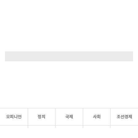
오피니언
정치
국제
사회
조선경제
문화·
조선
스포츠
건강
조선몰
연예
리더스