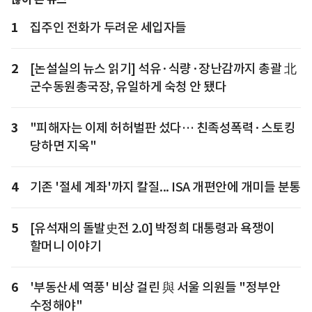
1
집주인 전화가 두려운 세입자들
2
[논설실의 뉴스 읽기] 석유·식량·장난감까지 총괄 北
군수동원총국장, 유일하게 숙청 안 됐다
3
"피해자는 이제 허허벌판 섰다… 친족성폭력·스토킹
당하면 지옥"
4
기존 '절세 계좌'까지 칼질... ISA 개편안에 개미들 분통
5
[유석재의 돌발史전 2.0] 박정희 대통령과 욕쟁이
할머니 이야기
6
'부동산세 역풍' 비상 걸린 與 서울 의원들 "정부안
수정해야"