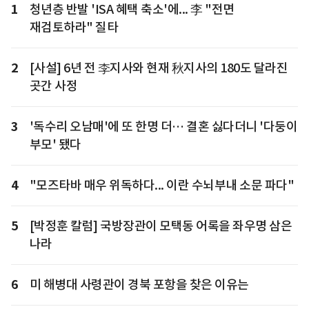
1
청년층 반발 'ISA 혜택 축소'에... 李 "전면
재검토하라" 질타
2
[사설] 6년 전 李지사와 현재 秋지사의 180도 달라진
곳간 사정
3
'독수리 오남매'에 또 한명 더… 결혼 싫다더니 '다둥이
부모' 됐다
4
"모즈타바 매우 위독하다... 이란 수뇌부내 소문 파다"
5
[박정훈 칼럼] 국방장관이 모택동 어록을 좌우명 삼은
나라
6
미 해병대 사령관이 경북 포항을 찾은 이유는