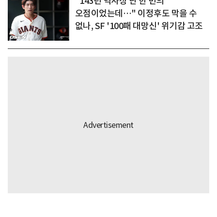
"143년 역사상 단 한 번의
오점이었는데…" 이정후도 막을 수
없나, SF '100패 대망신' 위기감 고조