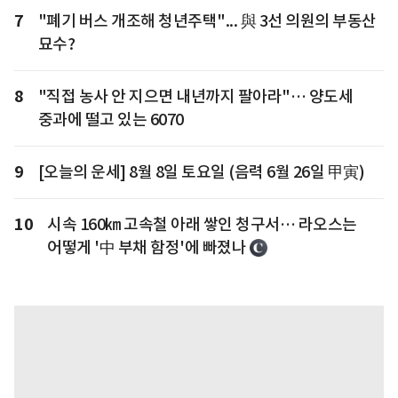
7
"폐기 버스 개조해 청년주택"... 與 3선 의원의 부동산
묘수?
8
"직접 농사 안 지으면 내년까지 팔아라"… 양도세
중과에 떨고 있는 6070
9
[오늘의 운세] 8월 8일 토요일 (음력 6월 26일 甲寅)
10
시속 160㎞ 고속철 아래 쌓인 청구서… 라오스는
어떻게 '中 부채 함정'에 빠졌나