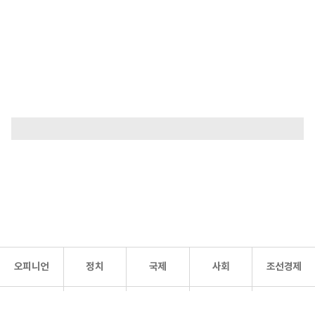
오피니언
정치
국제
사회
조선경제
문화·
조선
스포츠
건강
조선몰
연예
리더스