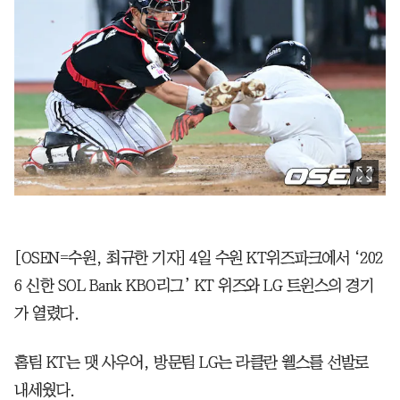
[OSEN=수원, 최규한 기자] 4일 수원 KT위즈파크에서 ‘202
6 신한 SOL Bank KBO리그’ KT 위즈와 LG 트윈스의 경기
가 열렸다.
홈팀 KT는 맷 사우어, 방문팀 LG는 라클란 웰스를 선발로
내세웠다.