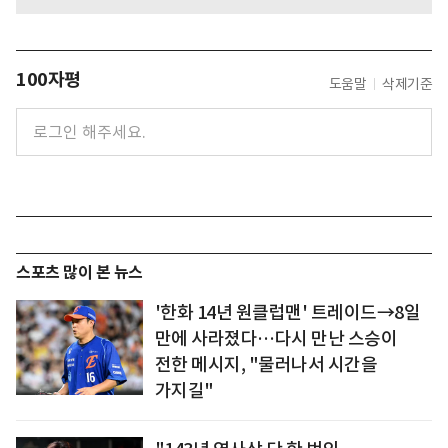
100자평
도움말
삭제기준
스포츠 많이 본 뉴스
'한화 14년 원클럽맨' 트레이드→8일
만에 사라졌다…다시 만난 스승이
전한 메시지, "물러나서 시간을
가지길"