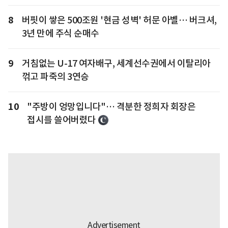
8
버핏이 쌓은 500조원 '현금 성벽' 허문 아벨… 버크셔,
3년 만에 주식 순매수
9
거침없는 U-17 여자배구, 세계선수권에서 이탈리아
꺾고 파죽의 3연승
10
"주방이 엉망입니다"… 격분한 정희자 회장은
접시를 쓸어버렸다