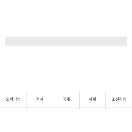
오피니언
정치
국제
사회
조선경제
문화·
조선
스포츠
건강
조선몰
연예
리더스