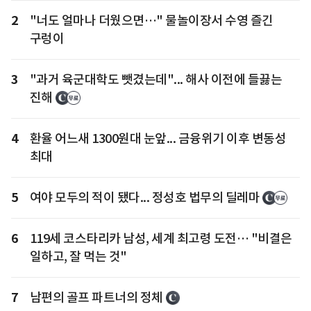
2
"너도 얼마나 더웠으면…" 물놀이장서 수영 즐긴
구렁이
3
"과거 육군대학도 뺏겼는데"... 해사 이전에 들끓는
진해
4
환율 어느새 1300원대 눈앞... 금융위기 이후 변동성
최대
5
여야 모두의 적이 됐다... 정성호 법무의 딜레마
6
119세 코스타리카 남성, 세계 최고령 도전… "비결은
일하고, 잘 먹는 것"
7
남편의 골프 파트너의 정체