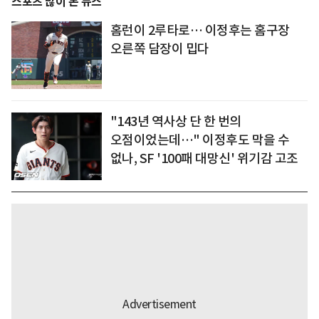
스포츠 많이 본 뉴스
홈런이 2루타로… 이정후는 홈구장
오른쪽 담장이 밉다
"143년 역사상 단 한 번의
오점이었는데…" 이정후도 막을 수
없나, SF '100패 대망신' 위기감 고조