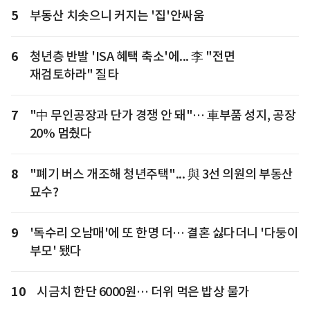
5
부동산 치솟으니 커지는 '집'안싸움
6
청년층 반발 'ISA 혜택 축소'에... 李 "전면
재검토하라" 질타
7
"中 무인공장과 단가 경쟁 안 돼"… 車부품 성지, 공장
20% 멈췄다
8
"폐기 버스 개조해 청년주택"... 與 3선 의원의 부동산
묘수?
9
'독수리 오남매'에 또 한명 더… 결혼 싫다더니 '다둥이
부모' 됐다
10
시금치 한단 6000원… 더위 먹은 밥상 물가