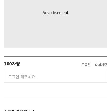
100자평
도움말
삭제기준