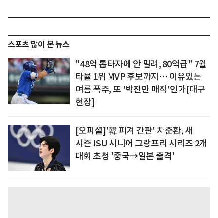
스포츠 많이 본 뉴스
"48억 톱타자에 안 밀려, 80억급" 7월
타율 1위 MVP 후보까지… 이유있는
여름 폭주, 또 '박진만 매직'인가[대구
현장]
[오피셜]'韓 피겨 간판' 차준환, 새
시즌 ISU 시니어 그랑프리 시리즈 2개
대회 초청 '중국→일본 출격'