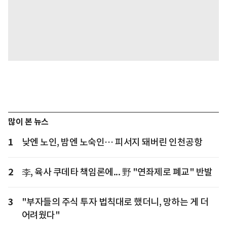
많이 본 뉴스
1
낮엔 노인, 밤엔 노숙인… 피서지 돼버린 인천공항
2
李, 육사 쿠데타 책임론에... 野 "연좌제로 폐교" 반발
3
"부자들의 주식 투자 법칙대로 했더니, 망하는 게 더
어려웠다"