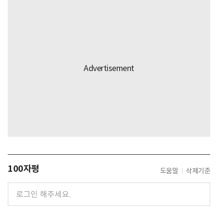
100자평
도움말
삭제기준