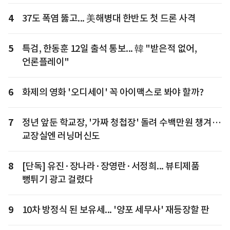
4
37도 폭염 뚫고... 美해병대 한반도 첫 드론 사격
5
특검, 한동훈 12일 출석 통보... 韓 "받은적 없어,
언론플레이"
6
화제의 영화 '오디세이' 꼭 아이맥스로 봐야 할까?
7
정년 앞둔 학교장, '가짜 청첩장' 돌려 수백만원 챙겨…
교장실엔 러닝머신도
8
[단독] 유진·장나라·장영란·서정희... 뷰티제품
뻥튀기 광고 걸렸다
9
10차 방정식 된 보유세... '양포 세무사' 재등장할 판