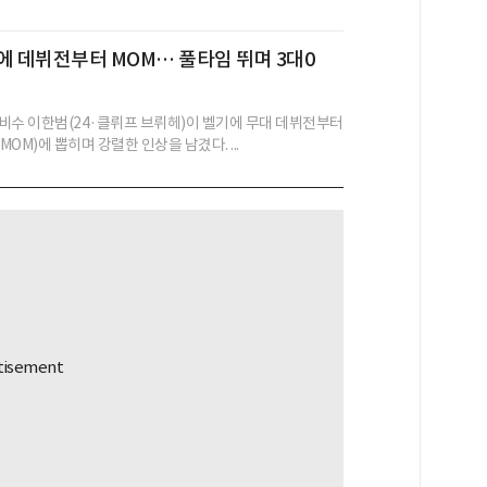
에 데뷔전부터 MOM… 풀타임 뛰며 3대0
비수 이한범(24·클뤼프 브뤼헤)이 벨기에 무대 데뷔전부터
OM)에 뽑히며 강렬한 인상을 남겼다. ...