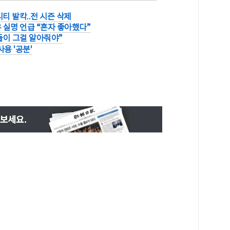
티 발칵..전 시즌 삭제
우 실명 언급 “혼자 좋아했다”
람들이 그걸 알아줘야”
용 '공분'