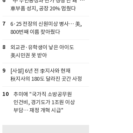
6
"中 무인공장과 단가 경쟁 안 돼"…
車부품 성지, 공장 20% 멈췄다
7
6·25 전장의 신원미상 병사… 美,
800번째 이름 찾아줬다
8
외교관·유학생이 낳은 아이도
美시민권 못 받아
9
[사설] 6년 전 李지사와 현재
秋지사의 180도 달라진 곳간 사정
10
추미애 "국가직 소방공무원
인건비, 경기도가 1조원 이상
부담… 재정 개혁 시급"