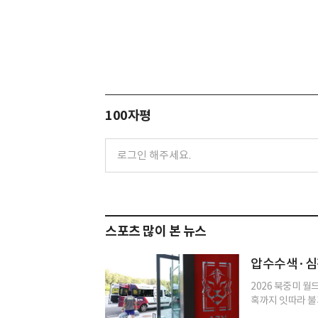
100자평
스포츠 많이 본 뉴스
압수수색·심판
2026 북중미 월
혹까지 잇따라 불