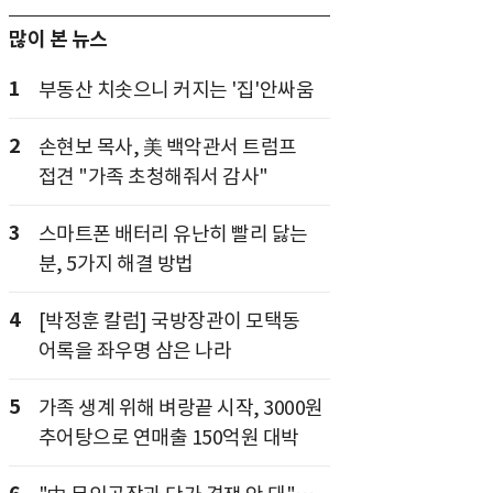
많이 본 뉴스
1
부동산 치솟으니 커지는 '집'안싸움
2
손현보 목사, 美 백악관서 트럼프
접견 "가족 초청해줘서 감사"
3
스마트폰 배터리 유난히 빨리 닳는
분, 5가지 해결 방법
4
[박정훈 칼럼] 국방장관이 모택동
어록을 좌우명 삼은 나라
5
가족 생계 위해 벼랑끝 시작, 3000원
추어탕으로 연매출 150억원 대박