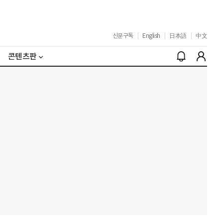
신문구독
|
English
|
日本語
|
中文
콘텐츠판