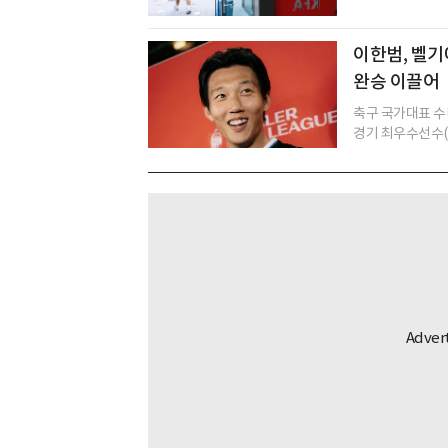
이한범, 벨기
완승 이끌어
축구 국가대표 수
경기 최우수선수(M