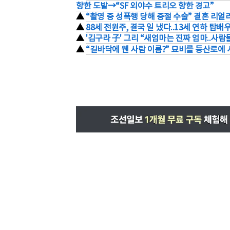
향한 도발→“SF 외야수 트리오 향한 경고”
▲
“촬영 중 성폭행 당해 중절 수술” 결혼 리얼리
▲
88세 전원주, 결국 일 냈다..13세 연하 탑배
▲
'김구라 子' 그리 “새엄마는 진짜 엄마..사
▲
“길바닥에 웬 사람 이름?” 묘비를 등산로에 사