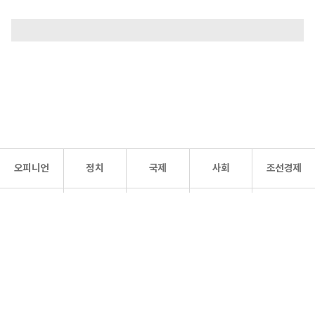
오피니언
정치
국제
사회
조선경제
문화·
조선
스포츠
건강
조선몰
연예
리더스
조선일보 공식 SNS