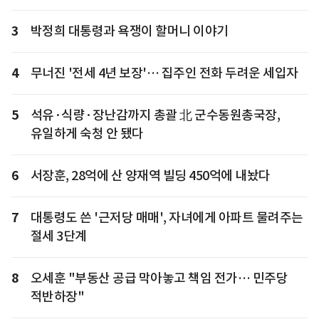
3
박정희 대통령과 욕쟁이 할머니 이야기
4
무너진 '전세 4년 보장'… 집주인 전화 두려운 세입자
5
석유·식량·장난감까지 총괄 北 군수동원총국장,
유일하게 숙청 안 됐다
6
서장훈, 28억에 산 양재역 빌딩 450억에 내놨다
7
대통령도 쓴 '근저당 매매', 자녀에게 아파트 물려주는
절세 3단계
8
오세훈 "부동산 공급 막아놓고 책임 전가… 민주당
적반하장"