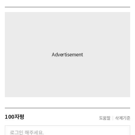
100자평
도움말
삭제기준