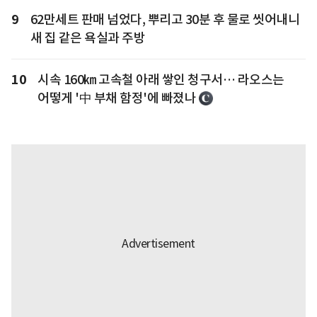
9
62만세트 판매 넘었다, 뿌리고 30분 후 물로 씻어내니
새 집 같은 욕실과 주방
10
시속 160㎞ 고속철 아래 쌓인 청구서… 라오스는
어떻게 '中 부채 함정'에 빠졌나