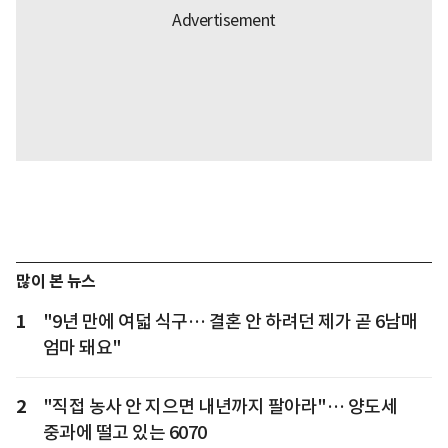
많이 본 뉴스
1
"9년 만에 여덟 식구… 결혼 안 하려던 제가 곧 6남매
엄마 돼요"
2
"직접 농사 안 지으면 내년까지 팔아라"… 양도세
중과에 떨고 있는 6070