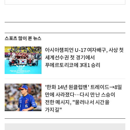
스포츠 많이 본 뉴스
아시아챔피언 U-17 여자배구, 사상 첫
세계선수권 첫 경기에서
푸에르토리코에 3대1 승리
'한화 14년 원클럽맨' 트레이드→8일
만에 사라졌다…다시 만난 스승이
전한 메시지, "물러나서 시간을
가지길"