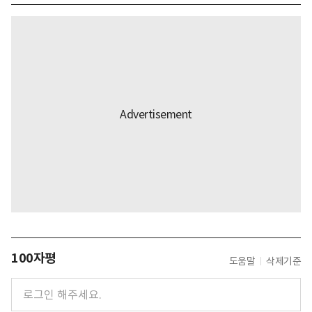
100자평
도움말
삭제기준