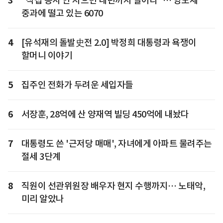
3
"직접 농사 안 지으면 내년까지 팔아라"… 양도세
중과에 떨고 있는 6070
4
[유석재의 돌발史전 2.0] 박정희 대통령과 욕쟁이
할머니 이야기
5
집주인 전화가 두려운 세입자들
6
서장훈, 28억에 산 양재역 빌딩 450억에 내놨다
7
대통령도 쓴 '근저당 매매', 자녀에게 아파트 물려주는
절세 3단계
8
직원이 선관위원장 배우자 현지 수행까지… 노태악,
미리 알았나