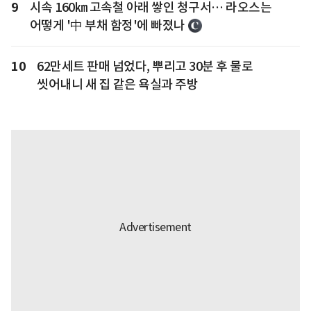
9
시속 160㎞ 고속철 아래 쌓인 청구서… 라오스는
어떻게 '中 부채 함정'에 빠졌나
10
62만세트 판매 넘었다, 뿌리고 30분 후 물로
씻어내니 새 집 같은 욕실과 주방