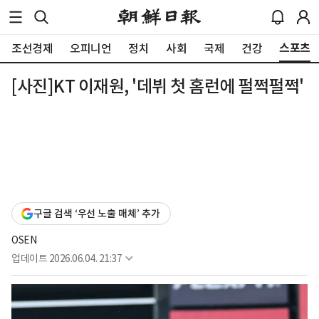
스포츠
조선경제
오피니언
정치
사회
국제
건강
[사진]KT 이재원, '데뷔 첫 홈런에 펄쩍펄쩍'
구글 검색 ‘우선 노출 매체’ 추가
OSEN
업데이트
2026.06.04. 21:37