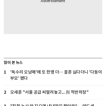
많이 본 뉴스
1
'독수리 오남매'에 또 한명 더… 결혼 싫다더니 '다둥이
부모' 됐다
2
오세훈 "서울 공급 씨말려놓고... 與 적반하장"