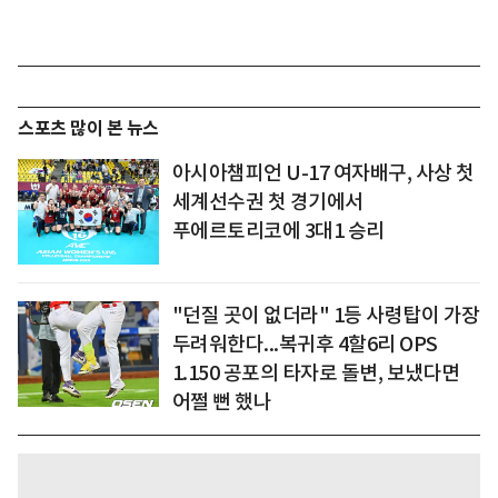
스포츠 많이 본 뉴스
아시아챔피언 U-17 여자배구, 사상 첫
세계선수권 첫 경기에서
푸에르토리코에 3대1 승리
"던질 곳이 없더라" 1등 사령탑이 가장
두려워한다...복귀후 4할6리 OPS
1.150 공포의 타자로 돌변, 보냈다면
어쩔 뻔 했나