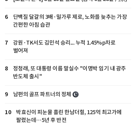
6
단백질 달걀의 3배·밀가루 제로, 노화를 늦추는 가장
간편한 아침 습관
7
강원·TK서도 김민석 승리... 누적 1.45%p차로
벌어져
8
정청래, 또 대통령 이름 말실수 "이명박 임기 내 광주
반도체 출시"
9
남편의 골프 파트너의 정체
10
박효신이 피눈물 흘린 한남더힐, 125억 최고가에
팔렸는데…5년 후 반전