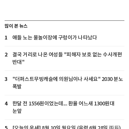
많이 본 뉴스
1
애들 노는 물놀이장에 구렁이가 나타났다
2
결국 거리로 나온 여성들 "피해자 보호 없는 수사개편
반대"
3
"더퍼스트무빙캐슬에 의원님이나 사세요" 2030 분노
폭발
4
한달 전 1556원이었는데... 환율 어느새 1300원대
눈앞
5
[오늘의 운세] 8월 10일 월요일 (음력 6월 28일 丙辰)