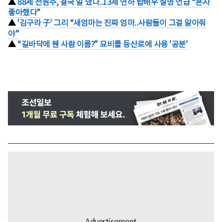
▲
88세 전원주, 결국 일 냈다..13세 연하 탑배우 실명 언급 “혼자
좋아했다”
▲
'김구라 子' 그리 “새엄마는 진짜 엄마..사람들이 그걸 알아줘
야”
▲
“길바닥에 웬 사람 이름?” 묘비를 등산로에 사용 '공분'