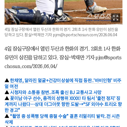
4일 잠실구장에서 열린 두산과 한화의 경기. 2회초 1사 한화 유민이 삼진을
당하고 있다. 잠실=박재만 기자 pjm@sportschosun.com/2026.06.04
4일 잠실구장에서 열린 두산과 한화의 경기. 2회초 1사 한화
유민이 삼진을 당하고 있다. 잠실=박재만 기자 pjm@sports
chosun.com/2026.06.04/
▲
한채영, 달라진 얼굴+건강이상설에 직접 등판..'바비인형' 비주
얼 여전
▲
시청자와 소통중 참변..조폭 출신 BJ 교통사고 사망
▲
꽃미남 야구 선수, 충격의 성행위 XXXX! 타 팀서 '출전 정지' 징
계까지 나왔다…상대 더그아웃 향한 도발→“SF 외야수 트리오 향
한 경고”
▲
“촬영 중 성폭행 당해 중절 수술” 결혼 리얼리티 발칵..전 시즌
삭제