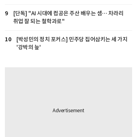
9
[단독] "AI 시대에 컴공은 주산 배우는 셈… 차라리
취업 잘 되는 철학과로"
10
[박성민의 정치 포커스] 민주당 집어삼키는 세 가지
'강박의 늪'