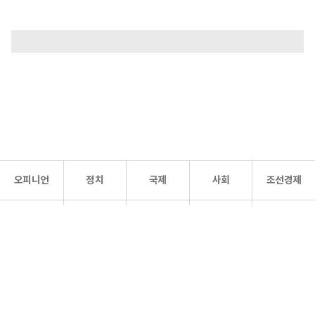
오피니언
정치
국제
사회
조선경제
문화·
조선
스포츠
건강
조선몰
연예
리더스
조선일보 공식 SNS