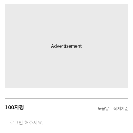
100자평
도움말
삭제기준