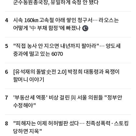
군수동원총국장, 유일하게 숙청 안 됐다
4
시속 160㎞ 고속철 아래 쌓인 청구서… 라오스는
어떻게 '中 부채 함정'에 빠졌나
5
"직접 농사 안 지으면 내년까지 팔아라"… 양도세
중과에 떨고 있는 6070
6
[유석재의 돌발史전 2.0] 박정희 대통령과 욕쟁이
할머니 이야기
7
'부동산세 역풍' 비상 걸린 與 서울 의원들 "정부안
수정해야"
8
"피해자는 이제 허허벌판 섰다… 친족성폭력·스토킹
당하면 지옥"