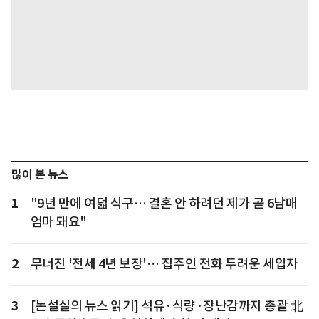
많이 본 뉴스
1
"9년 만에 여덟 식구… 결혼 안 하려던 제가 곧 6남매
엄마 돼요"
2
무너진 '전세 4년 보장'… 집주인 전화 두려운 세입자
3
[논설실의 뉴스 읽기] 석유·식량·장난감까지 총괄 北