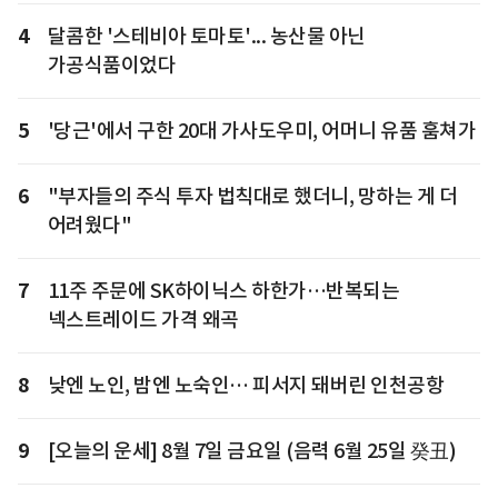
4
달콤한 '스테비아 토마토'... 농산물 아닌
가공식품이었다
5
'당근'에서 구한 20대 가사도우미, 어머니 유품 훔쳐가
6
"부자들의 주식 투자 법칙대로 했더니, 망하는 게 더
어려웠다"
7
11주 주문에 SK하이닉스 하한가…반복되는
넥스트레이드 가격 왜곡
8
낮엔 노인, 밤엔 노숙인… 피서지 돼버린 인천공항
9
[오늘의 운세] 8월 7일 금요일 (음력 6월 25일 癸丑)