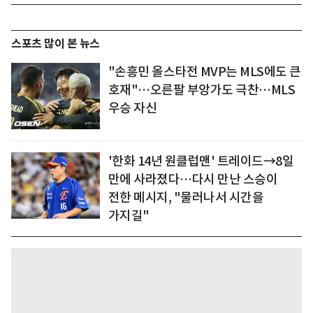
스포츠 많이 본 뉴스
"손흥민 올스타전 MVP는 MLS에도 큰
호재"…오른팔 부앙가도 극찬…MLS
우승 자신
'한화 14년 원클럽맨' 트레이드→8일
만에 사라졌다…다시 만난 스승이
전한 메시지, "물러나서 시간을
가지길"