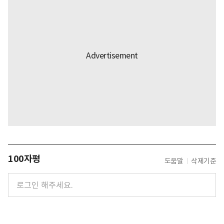
100자평
도움말
삭제기준