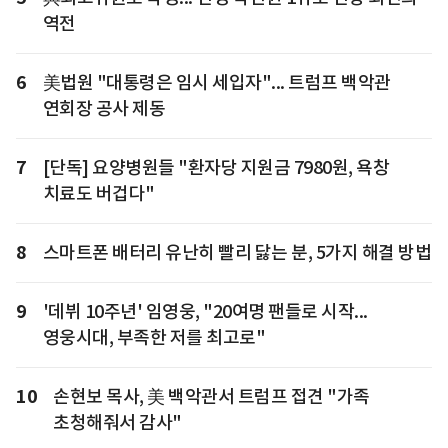
역전
6
美법원 "대통령은 임시 세입자"... 트럼프 백악관
연회장 공사 제동
7
[단독] 요양병원들 "환자당 지원금 7980원, 욕창
치료도 버겁다"
8
스마트폰 배터리 유난히 빨리 닳는 분, 5가지 해결 방법
9
'데뷔 10주년' 임영웅, "20여명 팬들로 시작...
영웅시대, 부족한 저를 최고로"
10
손현보 목사, 美 백악관서 트럼프 접견 "가족
초청해줘서 감사"