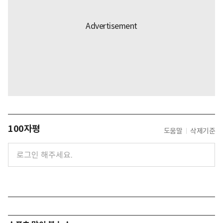
100자평
도움말
삭제기준