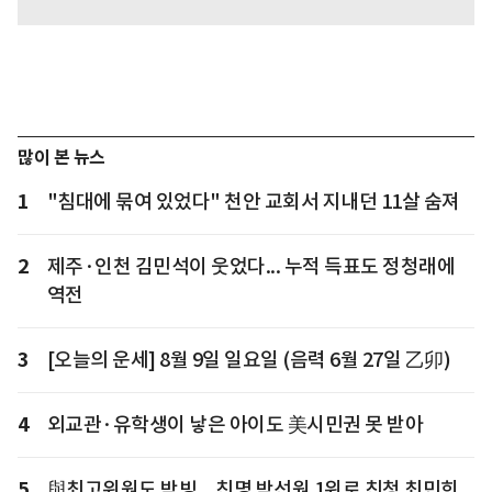
많이 본 뉴스
1
"침대에 묶여 있었다" 천안 교회서 지내던 11살 숨져
2
제주·인천 김민석이 웃었다... 누적 득표도 정청래에
역전
3
[오늘의 운세] 8월 9일 일요일 (음력 6월 27일 乙卯)
4
외교관·유학생이 낳은 아이도 美시민권 못 받아
5
與최고위원도 박빙... 친명 박선원 1위로 친청 최민희