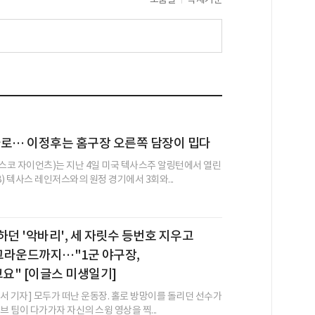
타로… 이정후는 홈구장 오른쪽 담장이 밉다
코 자이언츠)는 지난 4일 미국 텍사스주 알링턴에서 열린
) 텍사스 레인저스와의 원정 경기에서 3회와...
하던 '악바리', 세 자릿수 등번호 지우고
 그라운드까지…"1군 야구장,
요" [이글스 미생일기]
서 기자] 모두가 떠난 운동장. 홀로 방망이를 돌리던 선수가
브 팀이 다가가자 자신의 스윙 영상을 찍...