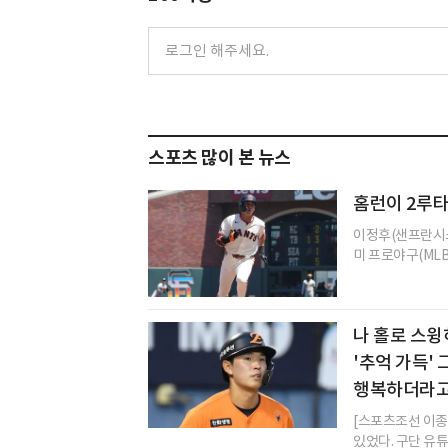
스포츠 많이 본 뉴스
홈런이 2루
이정후(샌프란시스
미 프로야구(MLB
나 홀로 스윙
'추억 가득'
행복하더라고
[스포츠조선 이종
있었다. 구단 유튜