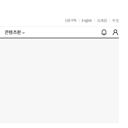
신문구독
|
English
|
日本語
|
中文
콘텐츠판