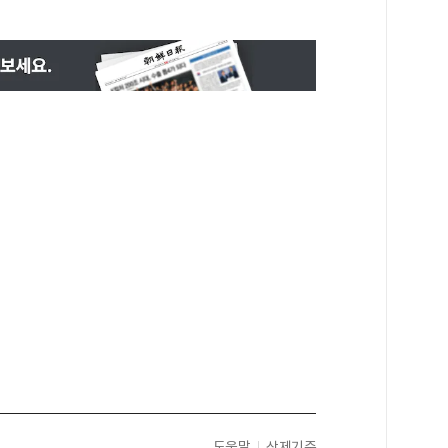
도움말
삭제기준