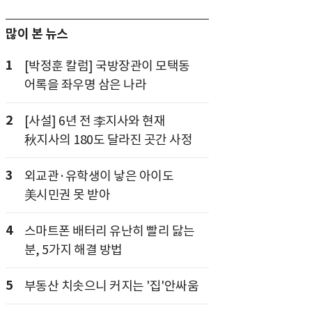
많이 본 뉴스
1
[박정훈 칼럼] 국방장관이 모택동
어록을 좌우명 삼은 나라
2
[사설] 6년 전 李지사와 현재
秋지사의 180도 달라진 곳간 사정
3
외교관·유학생이 낳은 아이도
美시민권 못 받아
4
스마트폰 배터리 유난히 빨리 닳는
분, 5가지 해결 방법
5
부동산 치솟으니 커지는 '집'안싸움