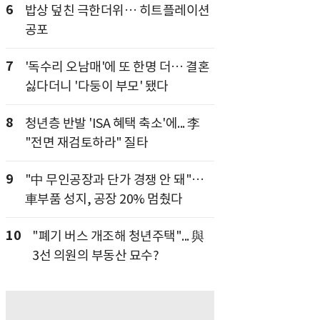
6
밥상 덮친 극한더위… 히트플레이션
공포
7
'독수리 오남매'에 또 한명 더… 결혼
싫다더니 '다둥이 부모' 됐다
8
청년층 반발 'ISA 혜택 축소'에... 李
"전면 재검토하라" 질타
9
"中 무인공장과 단가 경쟁 안 돼"…
車부품 성지, 공장 20% 멈췄다
10
"폐기 버스 개조해 청년주택"... 與
3선 의원의 부동산 묘수?