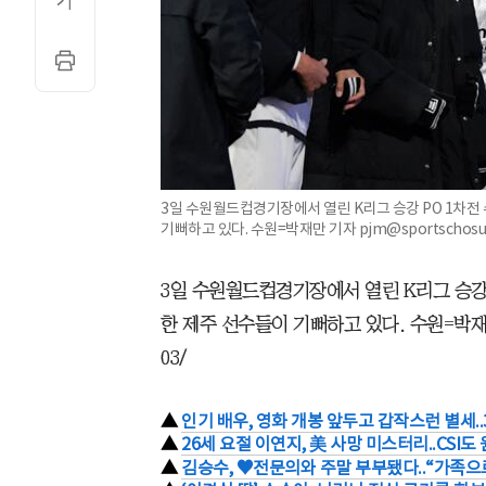
3일 수원월드컵경기장에서 열린 K리그 승강 PO 1차전 
기뻐하고 있다. 수원=박재만 기자 pjm@sportschosun.
3일 수원월드컵경기장에서 열린 K리그 승강 P
한 제주 선수들이 기뻐하고 있다. 수원=박재만 기자
03/
▲
인기 배우, 영화 개봉 앞두고 갑작스런 별세.
▲
26세 요절 이연지, 美 사망 미스터리..CSI도
▲
김승수, ♥전문의와 주말 부부됐다..“가족으