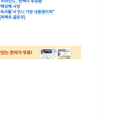
 비하인드..‘반짝이 후유증’
 살해당해 사망
상속자들'서 언니 가방 내동댕이쳐”
 (퍼펙트 글로우)