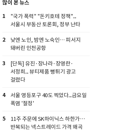
많이 본 뉴스
1
"국가 폭력" "돈키호테 정책"...
서울시 부동산 토론회, 정부 난타
2
낮엔 노인, 밤엔 노숙인… 피서지
돼버린 인천공항
3
[단독] 유진·장나라·장영란·
서정희... 뷰티제품 뻥튀기 광고
걸렸다
4
서울 영등포구 40도 찍었다...금요일
폭염 '절정'
5
11주 주문에 SK하이닉스 하한가…
반복되는 넥스트레이드 가격 왜곡