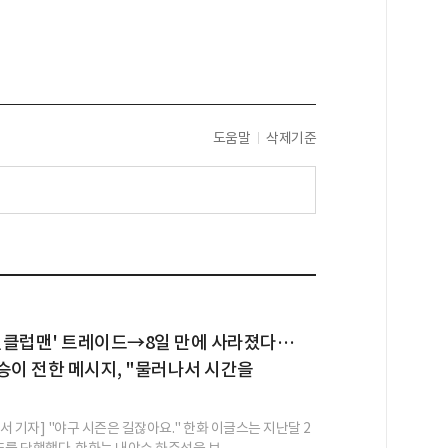
도움말
삭제기준
 원클럽맨' 트레이드→8일 만에 사라졌다…
승이 전한 메시지, "물러나서 시간을
 기자] "야구 시즌은 길잖아요." 한화 이글스는 지난달 2