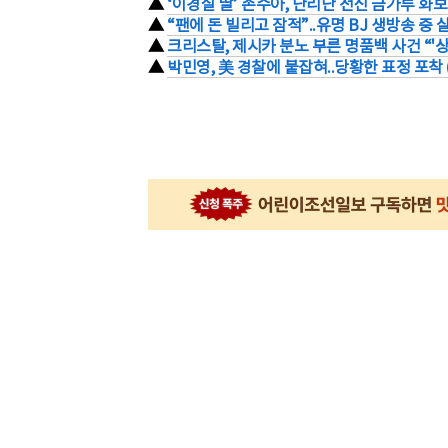
▲
‘이경실 딸’ 손수아, 난리난 전신 금가루 화보
▲
“팬에 돈 빌리고 잠적”..유명 BJ 생방송 중
▲
크리스탈, 제시카 분노 부른 명품백 사건 “'
▲
박민영, 美 경찰에 붙잡혀..당황한 표정 포착