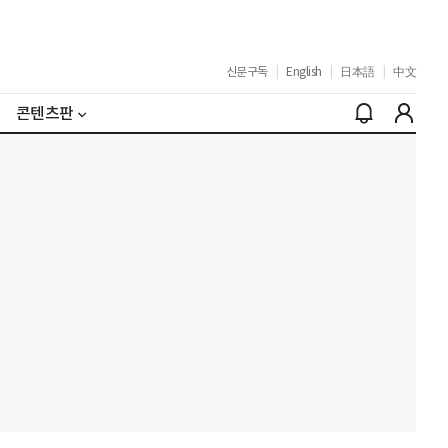
신문구독
|
English
|
日本語
|
中文
콘텐츠판