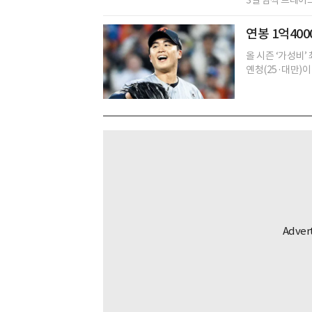
3일 깜짝 트레이드
연봉 1억400
올 시즌 ‘가성비’
옌청(25·대만)이 