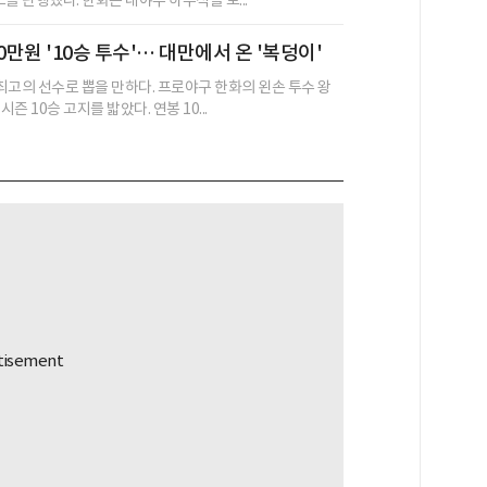
를 단행했다. 한화는 내야수 하주석을 보...
0만원 '10승 투수'… 대만에서 온 '복덩이'
 최고의 선수로 뽑을 만하다. 프로야구 한화의 왼손 투수 왕
시즌 10승 고지를 밟았다. 연봉 10...