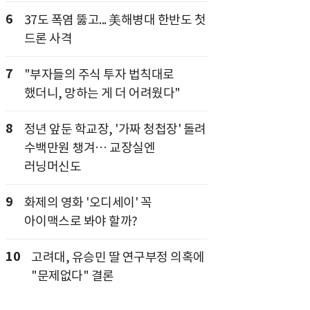
6
37도 폭염 뚫고... 美해병대 한반도 첫
드론 사격
7
"부자들의 주식 투자 법칙대로
했더니, 망하는 게 더 어려웠다"
8
정년 앞둔 학교장, '가짜 청첩장' 돌려
수백만원 챙겨… 교장실엔
러닝머신도
9
화제의 영화 '오디세이' 꼭
아이맥스로 봐야 할까?
10
고려대, 유승민 딸 연구부정 의혹에
"문제없다" 결론