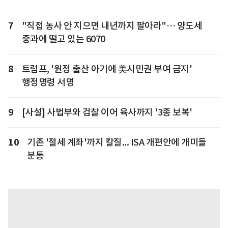
7
"직접 농사 안 지으면 내년까지 팔아라"… 양도세
중과에 떨고 있는 6070
8
트럼프, '원정 출산 아기에 美시민권 부여 금지'
행정명령 서명
9
[사설] 사법부와 검찰 이어 육사까지 '3종 보복'
10
기존 '절세 계좌'까지 칼질... ISA 개편안에 개미들
분통