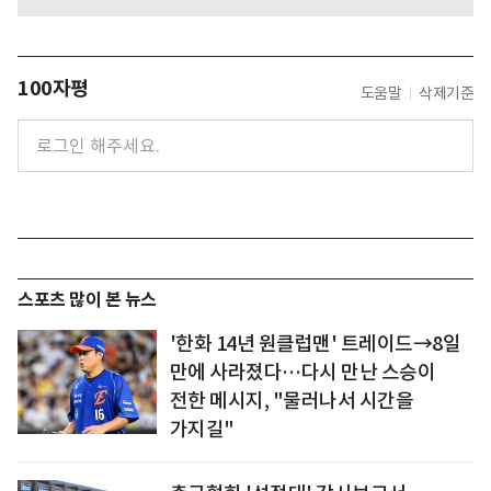
100자평
도움말
삭제기준
스포츠 많이 본 뉴스
'한화 14년 원클럽맨' 트레이드→8일
만에 사라졌다…다시 만난 스승이
전한 메시지, "물러나서 시간을
가지길"