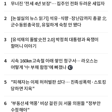
1
무너진 '전세 4년 보장'… 집주인 전화 두려운 세입자
2
[논설실의 뉴스 읽기] 석유·식량·장난감까지 총괄 北
군수동원총국장, 유일하게 숙청 안 됐다
3
[유석재의 돌발史전 2.0] 박정희 대통령과 욕쟁이
할머니 이야기
4
시속 160㎞ 고속철 아래 쌓인 청구서… 라오스는
어떻게 '中 부채 함정'에 빠졌나
5
"피해자는 이제 허허벌판 섰다… 친족성폭력·스토킹
당하면 지옥"
6
'부동산세 역풍' 비상 걸린 與 서울 의원들 "정부안
수정해야"