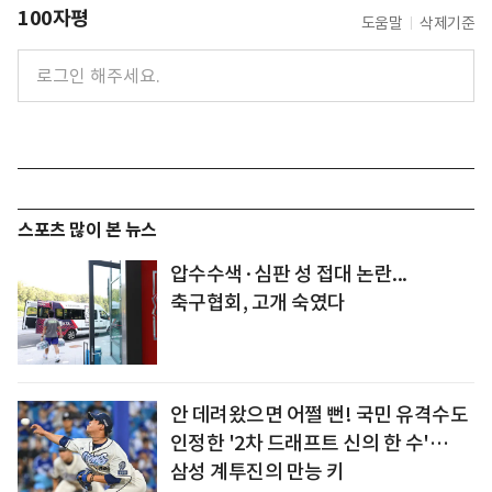
100자평
도움말
삭제기준
스포츠 많이 본 뉴스
압수수색·심판 성 접대 논란...
축구협회, 고개 숙였다
안 데려왔으면 어쩔 뻔! 국민 유격수도
인정한 '2차 드래프트 신의 한 수'…
삼성 계투진의 만능 키