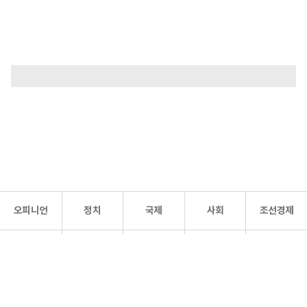
오피니언
정치
국제
사회
조선경제
문화·
조선
스포츠
건강
조선몰
연예
리더스
조선일보 공식 SNS