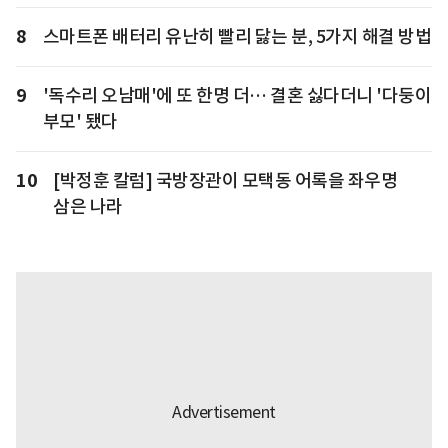
8
스마트폰 배터리 유난히 빨리 닳는 분, 5가지 해결 방법
9
'독수리 오남매'에 또 한명 더… 결혼 싫다더니 '다둥이
부모' 됐다
10
[박정훈 칼럼] 국방장관이 모택동 어록을 좌우명
삼은 나라