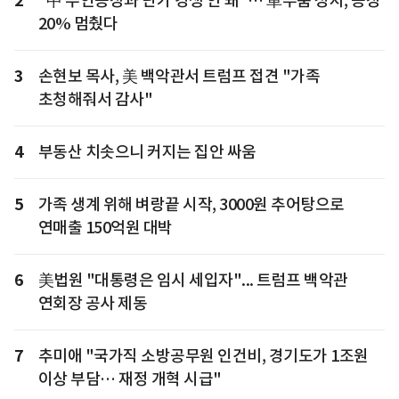
2
"中 무인공장과 단가 경쟁 안 돼"… 車부품 성지, 공장
20% 멈췄다
3
손현보 목사, 美 백악관서 트럼프 접견 "가족
초청해줘서 감사"
4
부동산 치솟으니 커지는 집안 싸움
5
가족 생계 위해 벼랑끝 시작, 3000원 추어탕으로
연매출 150억원 대박
6
美법원 "대통령은 임시 세입자"... 트럼프 백악관
연회장 공사 제동
7
추미애 "국가직 소방공무원 인건비, 경기도가 1조원
이상 부담… 재정 개혁 시급"