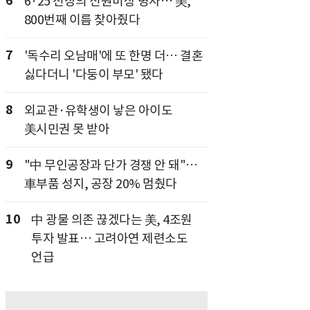
6
6·25 전장의 신원미상 병사… 美,
800번째 이름 찾아줬다
7
'독수리 오남매'에 또 한명 더… 결혼
싫다더니 '다둥이 부모' 됐다
8
외교관·유학생이 낳은 아이도
美시민권 못 받아
9
"中 무인공장과 단가 경쟁 안 돼"…
車부품 성지, 공장 20% 멈췄다
10
中 광물 의존 끊겠다는 美, 4조원
투자 발표… 고려아연 제련소도
언급