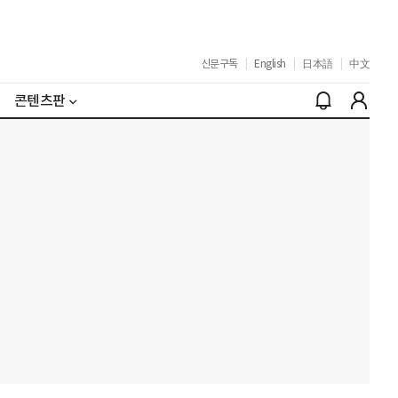
신문구독
|
English
|
日本語
|
中文
콘텐츠판