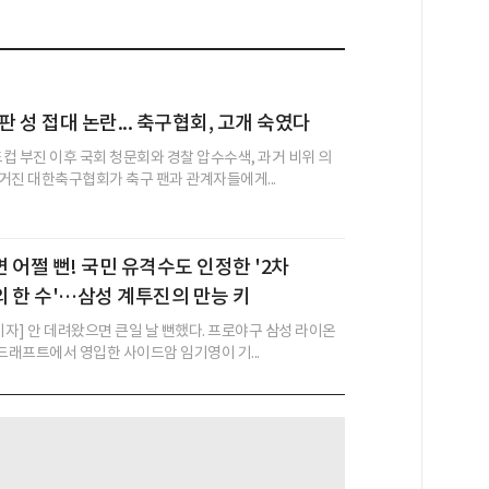
 성 접대 논란... 축구협회, 고개 숙였다
드컵 부진 이후 국회 청문회와 경찰 압수수색, 과거 비위 의
거진 대한축구협회가 축구 팬과 관계자들에게...
 어쩔 뻔! 국민 유격수도 인정한 '2차
 한 수'…삼성 계투진의 만능 키
기자] 안 데려왔으면 큰일 날 뻔했다. 프로야구 삼성 라이온
 드래프트에서 영입한 사이드암 임기영이 기...