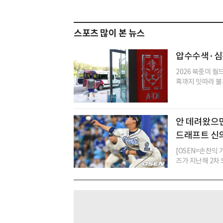
스포츠 많이 본 뉴스
압수수색·심판
2026 북중미 월
혹까지 잇따라 불
안 데려왔으면
드래프트 신의
[OSEN=손찬익 
즈가 지난해 2차