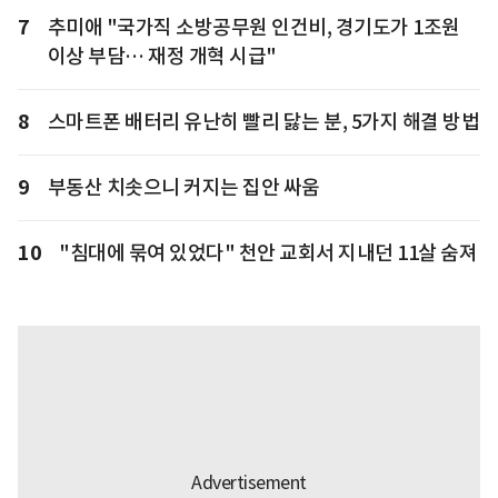
7
추미애 "국가직 소방공무원 인건비, 경기도가 1조원
이상 부담… 재정 개혁 시급"
8
스마트폰 배터리 유난히 빨리 닳는 분, 5가지 해결 방법
9
부동산 치솟으니 커지는 집안 싸움
10
"침대에 묶여 있었다" 천안 교회서 지내던 11살 숨져