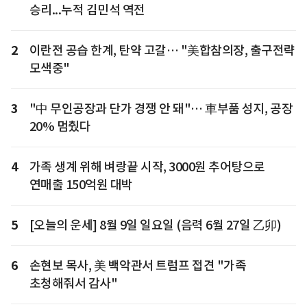
승리...누적 김민석 역전
2
이란전 공습 한계, 탄약 고갈… "美합참의장, 출구전략
모색중"
3
"中 무인공장과 단가 경쟁 안 돼"… 車부품 성지, 공장
20% 멈췄다
4
가족 생계 위해 벼랑끝 시작, 3000원 추어탕으로
연매출 150억원 대박
5
[오늘의 운세] 8월 9일 일요일 (음력 6월 27일 乙卯)
6
손현보 목사, 美 백악관서 트럼프 접견 "가족
초청해줘서 감사"