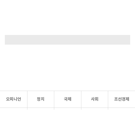
오피니언
정치
국제
사회
조선경제
문화·
조선
스포츠
건강
조선몰
연예
리더스