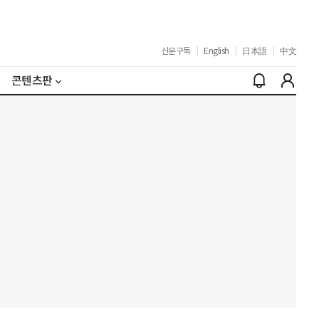
신문구독
|
English
|
日本語
|
中文
콘텐츠판