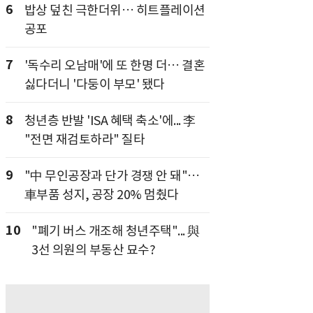
6
밥상 덮친 극한더위… 히트플레이션
공포
7
'독수리 오남매'에 또 한명 더… 결혼
싫다더니 '다둥이 부모' 됐다
8
청년층 반발 'ISA 혜택 축소'에... 李
"전면 재검토하라" 질타
9
"中 무인공장과 단가 경쟁 안 돼"…
車부품 성지, 공장 20% 멈췄다
10
"폐기 버스 개조해 청년주택"... 與
3선 의원의 부동산 묘수?