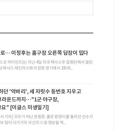
타로… 이정후는 홈구장 오른쪽 담장이 밉다
코 자이언츠)는 지난 4일 미국 텍사스주 알링턴에서 열린
) 텍사스 레인저스와의 원정 경기에서 3회와...
하던 '악바리', 세 자릿수 등번호 지우고
 그라운드까지…"1군 야구장,
요" [이글스 미생일기]
서 기자] 모두가 떠난 운동장. 홀로 방망이를 돌리던 선수가
브 팀이 다가가자 자신의 스윙 영상을 찍...