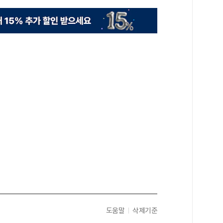
도움말
삭제기준