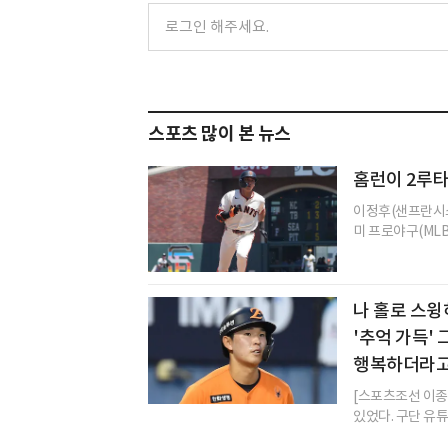
스포츠 많이 본 뉴스
홈런이 2루
이정후(샌프란시스
미 프로야구(MLB
나 홀로 스윙
'추억 가득'
행복하더라고
[스포츠조선 이종
있었다. 구단 유튜