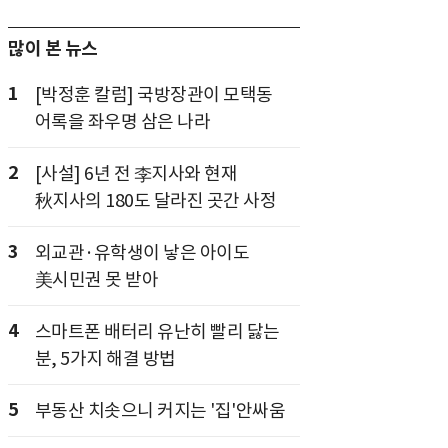
많이 본 뉴스
1
[박정훈 칼럼] 국방장관이 모택동
어록을 좌우명 삼은 나라
2
[사설] 6년 전 李지사와 현재
秋지사의 180도 달라진 곳간 사정
3
외교관·유학생이 낳은 아이도
美시민권 못 받아
4
스마트폰 배터리 유난히 빨리 닳는
분, 5가지 해결 방법
5
부동산 치솟으니 커지는 '집'안싸움