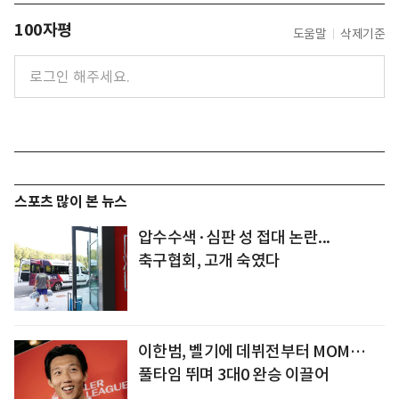
100자평
도움말
삭제기준
스포츠 많이 본 뉴스
압수수색·심판 성 접대 논란...
축구협회, 고개 숙였다
이한범, 벨기에 데뷔전부터 MOM…
풀타임 뛰며 3대0 완승 이끌어