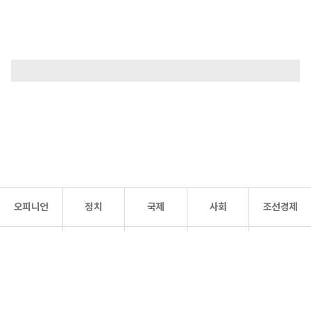
오피니언
정치
국제
사회
조선경제
문화·
조선
스포츠
건강
조선몰
연예
리더스
조선일보 공식 SNS