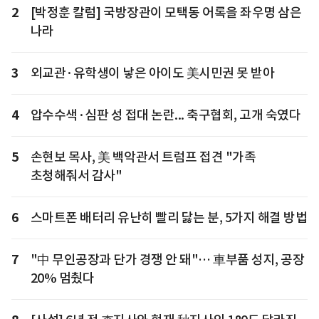
2
[박정훈 칼럼] 국방장관이 모택동 어록을 좌우명 삼은
나라
3
외교관·유학생이 낳은 아이도 美시민권 못 받아
4
압수수색·심판 성 접대 논란... 축구협회, 고개 숙였다
5
손현보 목사, 美 백악관서 트럼프 접견 "가족
초청해줘서 감사"
6
스마트폰 배터리 유난히 빨리 닳는 분, 5가지 해결 방법
7
"中 무인공장과 단가 경쟁 안 돼"… 車부품 성지, 공장
20% 멈췄다