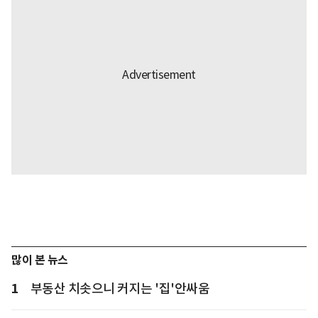
많이 본 뉴스
1
부동산 치솟으니 커지는 '집'안싸움