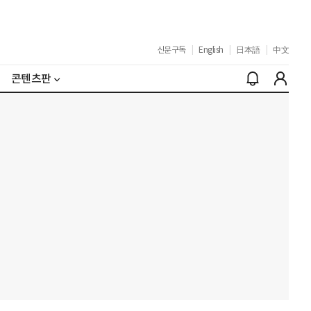
신문구독
|
English
|
日本語
|
中文
콘텐츠판