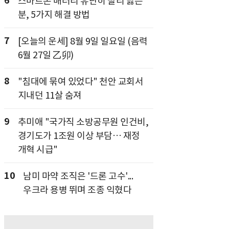
6
스마트폰 배터리 유난히 빨리 닳는
분, 5가지 해결 방법
7
[오늘의 운세] 8월 9일 일요일 (음력
6월 27일 乙卯)
8
"침대에 묶여 있었다" 천안 교회서
지내던 11살 숨져
9
추미애 "국가직 소방공무원 인건비,
경기도가 1조원 이상 부담… 재정
개혁 시급"
10
남미 마약 조직은 '드론 고수'...
우크라 용병 뛰며 조종 익혔다