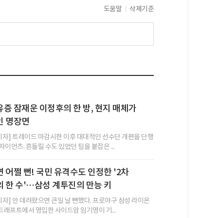
도움말
삭제기준
증 잠재운 이정후의 한 방, 현지 매체가
인 명장면
 기자] 트레이드 마감시한 이후 대대적인 선수단 개편을 단행
이언츠. 흔들릴 수도 있었던 팀을 붙잡은 ...
 어쩔 뻔! 국민 유격수도 인정한 '2차
 한 수'…삼성 계투진의 만능 키
기자] 안 데려왔으면 큰일 날 뻔했다. 프로야구 삼성 라이온
 드래프트에서 영입한 사이드암 임기영이 기...