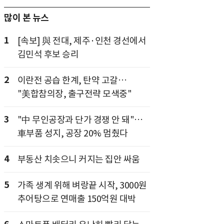
많이 본 뉴스
1
[속보] 與 전대, 제주·인천 경선에서
김민석 후보 승리
2
이란전 공습 한계, 탄약 고갈…
"美합참의장, 출구전략 모색중"
3
"中 무인공장과 단가 경쟁 안 돼"…
車부품 성지, 공장 20% 멈췄다
4
부동산 치솟으니 커지는 집안 싸움
5
가족 생계 위해 벼랑끝 시작, 3000원
추어탕으로 연매출 150억원 대박