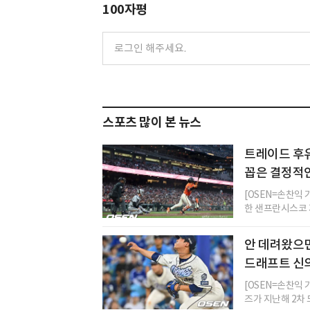
100자평
스포츠 많이 본 뉴스
트레이드 후유
꼽은 결정적
[OSEN=손찬익
한 샌프란시스코 자
안 데려왔으면
드래프트 신의
[OSEN=손찬익 
즈가 지난해 2차