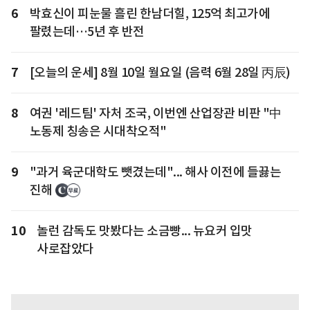
6
박효신이 피눈물 흘린 한남더힐, 125억 최고가에
팔렸는데…5년 후 반전
7
[오늘의 운세] 8월 10일 월요일 (음력 6월 28일 丙辰)
8
여권 '레드팀' 자처 조국, 이번엔 산업장관 비판 "中
노동제 칭송은 시대착오적"
9
"과거 육군대학도 뺏겼는데"... 해사 이전에 들끓는
진해
10
놀런 감독도 맛봤다는 소금빵... 뉴요커 입맛
사로잡았다