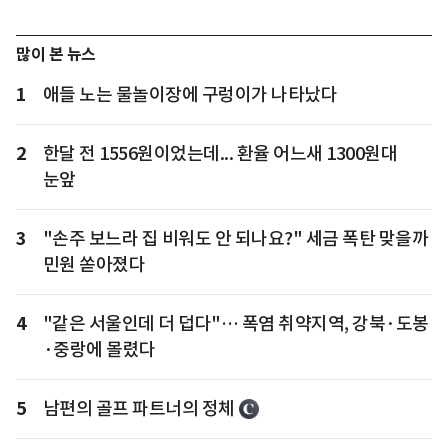
많이 본 뉴스
1
애들 노는 물놀이장에 구렁이가 나타났다
2
한달 전 1556원이었는데... 환율 어느새 1300원대
눈앞
3
"손주 보느라 집 비워도 안 되나요?" 세금 폭탄 맞을까
민원 쏟아졌다
4
"같은 서울인데 더 덥다"… 폭염 취약지역, 강북·도봉
·중랑에 몰렸다
5
남편의 골프 파트너의 정체