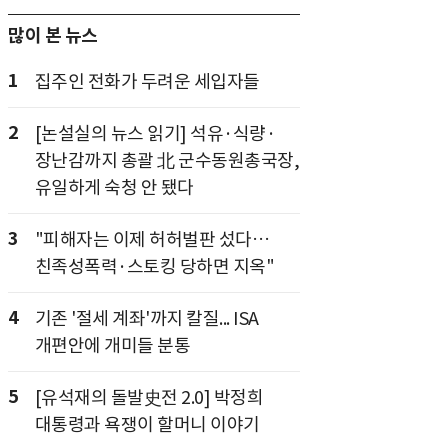
많이 본 뉴스
1
집주인 전화가 두려운 세입자들
2
[논설실의 뉴스 읽기] 석유·식량·
장난감까지 총괄 北 군수동원총국장,
유일하게 숙청 안 됐다
3
"피해자는 이제 허허벌판 섰다…
친족성폭력·스토킹 당하면 지옥"
4
기존 '절세 계좌'까지 칼질... ISA
개편안에 개미들 분통
5
[유석재의 돌발史전 2.0] 박정희
대통령과 욕쟁이 할머니 이야기