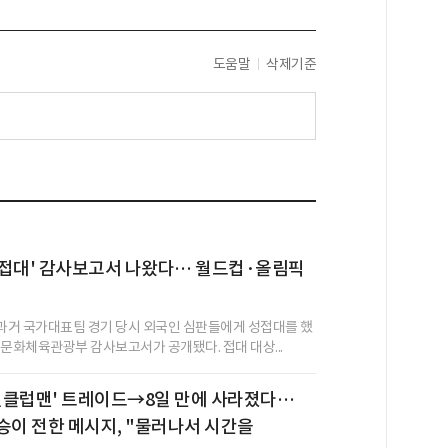
도움말
삭제기준
성접대' 감사보고서 나왔다… 월드컵·올림픽
거 국가대표팀 경기 당시 외국인 심판들에게 성접대를 했
 문화체육관광부 감사보고서가 공개됐다. 접대 대상...
 원클럽맨' 트레이드→8일 만에 사라졌다…
승이 전한 메시지, "물러나서 시간을