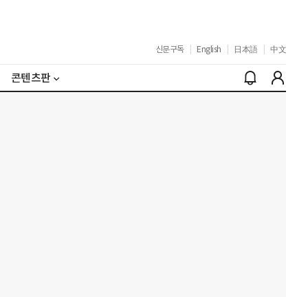
신문구독
|
English
|
日本語
|
中文
콘텐츠판