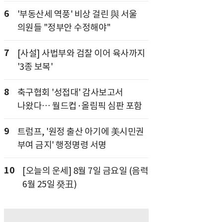
6
'부동산세 역풍' 비상 걸린 與 서울
의원들 "정부안 수정해야"
7
[사설] 사법부와 검찰 이어 육사까지
'3종 보복'
8
축구협회 '성접대' 감사보고서
나왔다… 월드컵·올림픽 심판 포함
9
트럼프, '원정 출산 아기에 美시민권
부여 금지' 행정명령 서명
10
[오늘의 운세] 8월 7일 금요일 (음력
6월 25일 癸丑)