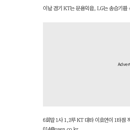
이날 경기 KT는 문용익을, LG는 송승기를
6회말 1사 1,2루 KT 대타 이호연이 1타점 적시
014@osen.co.kr