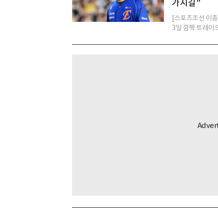
가지길"
[스포츠조선 이종서
3일 깜짝 트레이드