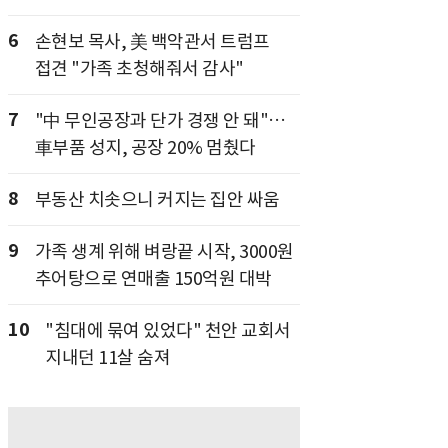
6
손현보 목사, 美 백악관서 트럼프
접견 "가족 초청해줘서 감사"
7
"中 무인공장과 단가 경쟁 안 돼"…
車부품 성지, 공장 20% 멈췄다
8
부동산 치솟으니 커지는 집안 싸움
9
가족 생계 위해 벼랑끝 시작, 3000원
추어탕으로 연매출 150억원 대박
10
"침대에 묶여 있었다" 천안 교회서
지내던 11살 숨져