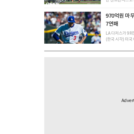
970억원 마
7연패
LA 다저스가 9
(한국 시각) 미국