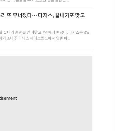
무리 또 무너졌다… 다저스, 끝내기포 맞고
회말 끝내기 홈런을 얻어맞고 7연패에 빠졌다. 다저스는 8일
 애리조나주 피닉스 체이스필드에서 열린 애...