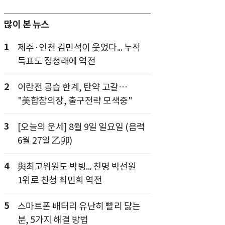
많이 본 뉴스
1
제주·인천 김민석이 웃었다... 누적
득표도 정청래에 역전
2
이란전 공습 한계, 탄약 고갈…
"美합참의장, 출구전략 모색중"
3
[오늘의 운세] 8월 9일 일요일 (음력
6월 27일 乙卯)
4
與최고위원도 박빙... 친명 박선원
1위로 친청 최민희 역전
5
스마트폰 배터리 유난히 빨리 닳는
분, 5가지 해결 방법