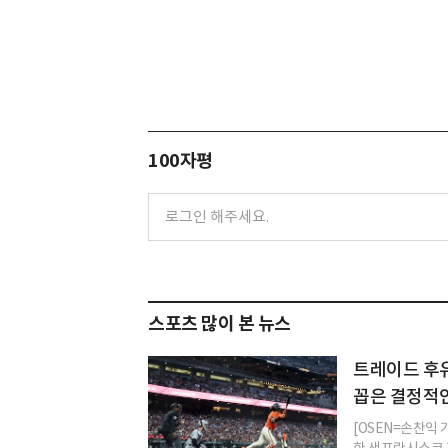
100자평
스포츠 많이 본 뉴스
트레이드 후유
꼽은 결정적
[OSEN=손찬익
한 샌프란시스코 자