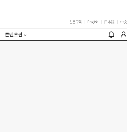
신문구독
|
English
|
日本語
|
中文
콘텐츠판