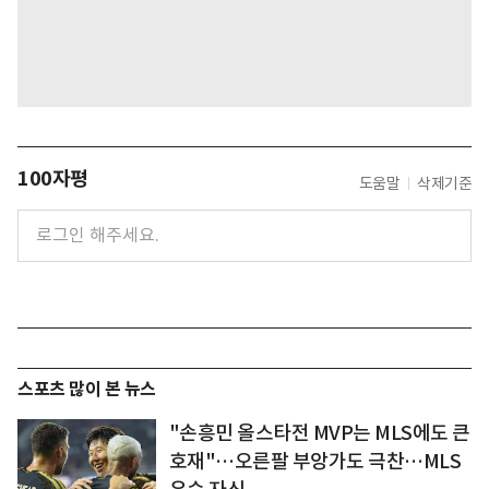
100자평
도움말
삭제기준
스포츠 많이 본 뉴스
"손흥민 올스타전 MVP는 MLS에도 큰
호재"…오른팔 부앙가도 극찬…MLS