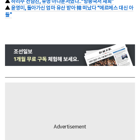
▲
하리수 전남친, 유명 아나운서였다..“방송국서 재회”
▲
윤영미, 돌아가신 엄마 유산 받아 韓 떠났다 “에르메스 대신 아
들”