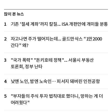
많이 본 뉴스
1
기존 '절세 계좌'까지 칼질... ISA 개편안에 개미들 분통
2
자고나면 주가 떨어지는데... 골드만삭스 "1만2000
간다" 왜?
3
"국가 폭력" "돈키호테 정책"... 서울시 부동산
토론회, 정부 난타
4
낮엔 노인, 밤엔 노숙인… 피서지 돼버린 인천공항
5
"부자들의 주식 투자 법칙대로 했더니, 망하는 게 더
어려웠다"