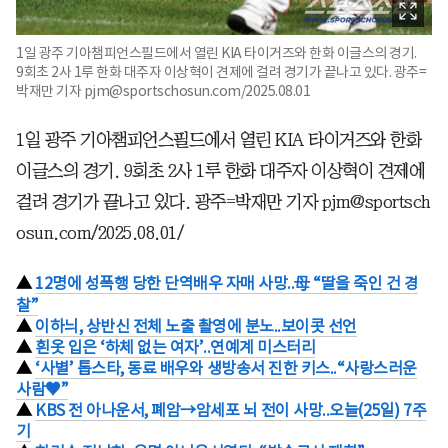
1일 광주 기아챔피언스필드에서 열린 KIA 타이거즈와 한화 이글스의 경기.
9회초 2사 1루 한화 대주자 이상혁이 견제에 걸려 경기가 끝나고 있다. 광주=
박재만 기자 pjm@sportschosun.com/2025.08.01
1일 광주 기아챔피언스필드에서 열린 KIA 타이거즈와 한화
이글스의 경기. 9회초 2사 1루 한화 대주자 이상혁이 견제에
걸려 경기가 끝나고 있다. 광주=박재만 기자 pjm@sportsch
osun.com/2025.08.01/
▲
12명에 성폭행 당한 단역배우 자매 사망..母 “딸을 죽인 건 경
찰”
▲
이하늬, 상반신 전체 노출 촬영에 분노..보이콧 선언
▲
흰옷 입은 ‘하체 없는 여자’..연예계 미스터리
▲
‘사별’ 톱스타, 동료 배우와 생방송서 진한 키스..“사랑스러운
사람♥”
▲
KBS 전 아나운서, 폐암→암세포 뇌 전이 사망..오늘(25일) 7주
기