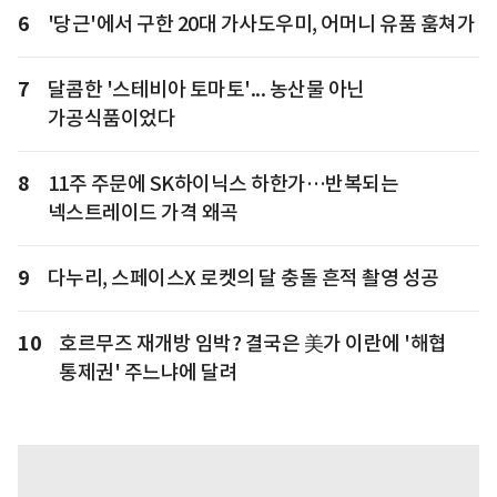
6
'당근'에서 구한 20대 가사도우미, 어머니 유품 훔쳐가
7
달콤한 '스테비아 토마토'... 농산물 아닌
가공식품이었다
8
11주 주문에 SK하이닉스 하한가…반복되는
넥스트레이드 가격 왜곡
9
다누리, 스페이스X 로켓의 달 충돌 흔적 촬영 성공
10
호르무즈 재개방 임박? 결국은 美가 이란에 '해협
통제권' 주느냐에 달려