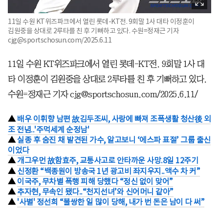
11일 수원 KT위즈파크에서 열린 롯데-KT전. 9회말 1사 대타 이정훈이
김원중을 상대로 2루타를 친 후 기뻐하고 있다. 수원=정재근 기자
cjg@sportschosun.com/2025.6.11
11일 수원 KT위즈파크에서 열린 롯데-KT전. 9회말 1사 대
타 이정훈이 김원중을 상대로 2루타를 친 후 기뻐하고 있다.
수원=정재근 기자 cjg@sportschosun.com/2025.6.11/
▲
배우 이휘향 남편 故김두조씨, 사랑에 빠져 조폭생활 청산後 외
조 전념..'주먹세계 순정남'
▲
실종 후 숨진 채 발견된 가수, 알고보니 ‘에스파 표절’ 그룹 출신
이었다
▲
개그우먼 故함효주, 교통사고로 안타까운 사망.8일 12주기
▲
신정환 “백종원이 방송국 1년 광고비 좌지우지..액수 차 커”
▲
이국주, 무차별 폭행 피해 당했다 “정신 없이 맞어”
▲
추자현, 무속인 됐다..“천지선녀’와 신어머니 같아”
▲
'사별' 정선희 “불쌍한 일 많이 당해, 내가 번 돈은 남이 다 써”