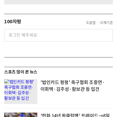
100자평
도움말
삭제기준
스포츠 많이 본 뉴스
'법인카드 펑펑' 축구협회 조중연·
이회택·김주성·황보관 등 입건
'한화 14년 원클럽맨' 트레이드→8일