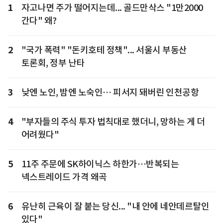
1
자고나면 주가 떨어지는데... 골드만삭스 "1만2000
간다" 왜?
2
"국가 폭력" "돈키호테 정책"... 서울시 부동산
토론회, 정부 난타
3
낮엔 노인, 밤엔 노숙인… 피서지 돼버린 인천공항
4
"부자들의 주식 투자 법칙대로 했더니, 망하는 게 더
어려웠다"
5
11주 주문에 SK하이닉스 하한가…반복되는
넥스트레이드 가격 왜곡
6
유난히 근육이 잘 붙는 당신... "내 안에 네안데르탈인
있다"