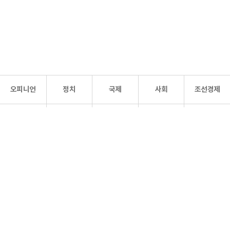
오피니언
정치
국제
사회
조선경제
문화·
조선
스포츠
건강
조선몰
연예
리더스
조선일보 공식 SNS
개인정보처리방침
사이트맵
Copyright 조선일보 All rights reserved. 무단 전재 및 재배포 금지.