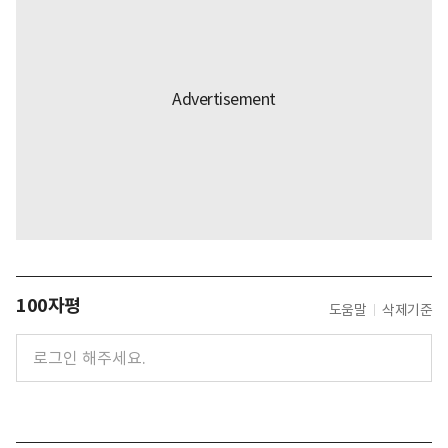
100자평
도움말
삭제기준