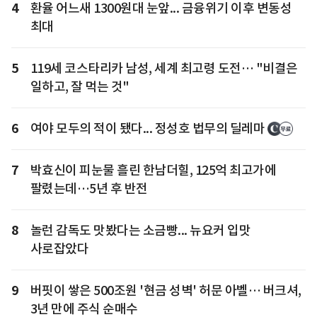
4
환율 어느새 1300원대 눈앞... 금융위기 이후 변동성
최대
5
119세 코스타리카 남성, 세계 최고령 도전… "비결은
일하고, 잘 먹는 것"
6
여야 모두의 적이 됐다... 정성호 법무의 딜레마
7
박효신이 피눈물 흘린 한남더힐, 125억 최고가에
팔렸는데…5년 후 반전
8
놀런 감독도 맛봤다는 소금빵... 뉴요커 입맛
사로잡았다
9
버핏이 쌓은 500조원 '현금 성벽' 허문 아벨… 버크셔,
3년 만에 주식 순매수