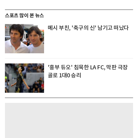
스포츠 많이 본 뉴스
메시 부친, '축구의 신' 남기고 떠났다
'흥부 듀오' 침묵한 LA FC, 막판 극장
골로 1대0 승리