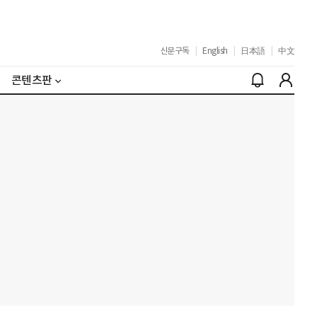
신문구독
|
English
|
日本語
|
中文
콘텐츠판