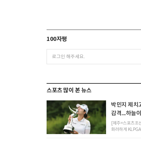
100자평
스포츠 많이 본 뉴스
박민지 제치고
감격...하늘
[제주=스포츠조선
화려하게 KLPGA