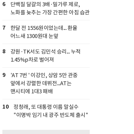
6
단백질 달걀의 3배·밀가루 제로,
노화를 늦추는 가장 간편한 아침 습관
7
한달 전 1556원이었는데... 환율
어느새 1300원대 눈앞
8
강원·TK서도 김민석 승리... 누적
1.45%p차로 벌어져
9
'AT 7번 ' 이강인, 상암 5만 관중
앞에서 강렬한 데뷔전...AT는
맨시티에 1대3 패배
10
정청래, 또 대통령 이름 말실수
"이명박 임기 내 광주 반도체 출시"