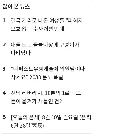
많이 본 뉴스
1
결국 거리로 나온 여성들 "피해자
보호 없는 수사개편 반대"
2
애들 노는 물놀이장에 구렁이가
나타났다
3
"더퍼스트무빙캐슬에 의원님이나
사세요" 2030 분노 폭발
4
전닉 레버리지, 10분의 1로… 그
돈이 옮겨가 사들인 건?
5
[오늘의 운세] 8월 10일 월요일 (음력
6월 28일 丙辰)