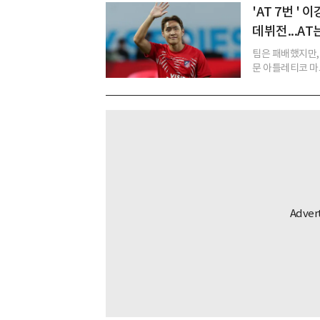
'AT 7번 '
데뷔전...AT
팀은 패배했지만,
문 아틀레티코 마