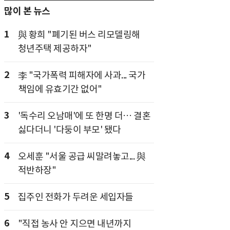
많이 본 뉴스
1
與 황희 "폐기된 버스 리모델링해
청년주택 제공하자"
2
李 "국가폭력 피해자에 사과... 국가
책임에 유효기간 없어"
3
'독수리 오남매'에 또 한명 더… 결혼
싫다더니 '다둥이 부모' 됐다
4
오세훈 "서울 공급 씨말려놓고... 與
적반하장"
5
집주인 전화가 두려운 세입자들
6
"직접 농사 안 지으면 내년까지