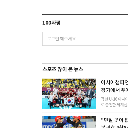
100자평
스포츠 많이 본 뉴스
아시아챔피언 
경기에서 푸
작년 U-16 아
로 출전한 세계선
"던질 곳이 
복귀후 4할6리