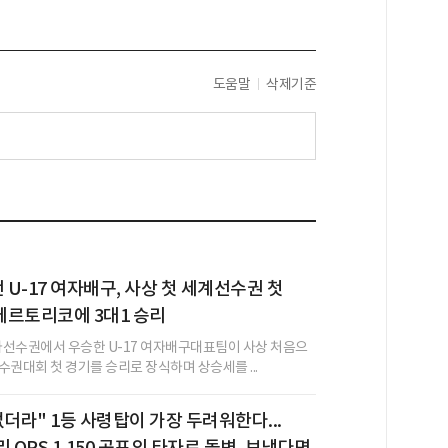
도움말
삭제기준
U-17 여자배구, 사상 첫 세계선수권 첫
에르토리코에 3대1 승리
시아선수권에서 우승한 U-17 여자배구대표팀이 사상 처음으
수권대회 첫 경기를 승리로 장식하며 상승세를 ...
없더라" 1등 사령탑이 가장 두려워한다...
 OPS 1.150 공포의 타자로 돌변, 보냈다면