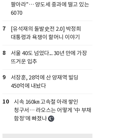
팔아라"… 양도세 중과에 떨고 있는
6070
7
[유석재의 돌발史전 2.0] 박정희
대통령과 욕쟁이 할머니 이야기
8
서울 40도 넘었다... 30년 만에 가장
뜨거운 입추
9
서장훈, 28억에 산 양재역 빌딩
450억에 내놨다
10
시속 160㎞ 고속철 아래 쌓인
청구서… 라오스는 어떻게 '中 부채
함정'에 빠졌나