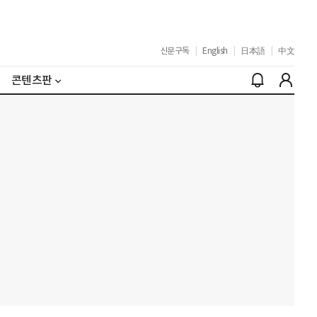
신문구독
|
English
|
日本語
|
中文
콘텐츠판