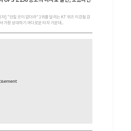
기자] "던질 곳이 없더라".1위를 달리는 KT 위즈 이강철 감
서 가장 상대하기 까다로운 타자 가운데...