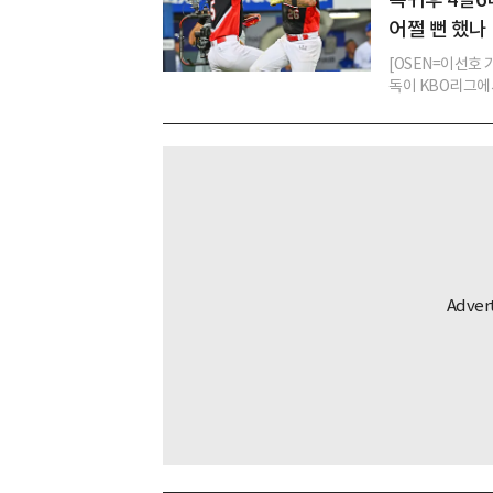
어쩔 뻔 했나
[OSEN=이선호 
독이 KBO리그에