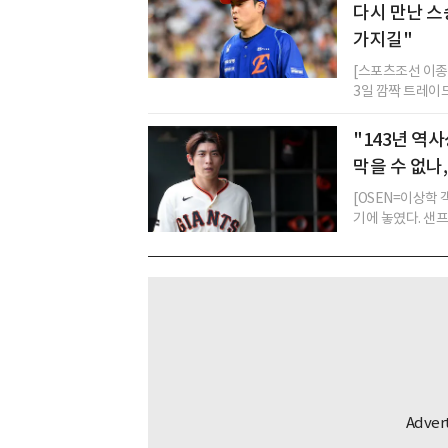
다시 만난 스
가지길"
[스포츠조선 이종서
3일 깜짝 트레이드
"143년 역
막을 수 없나,
[OSEN=이상학
기에 놓였다. 샌프