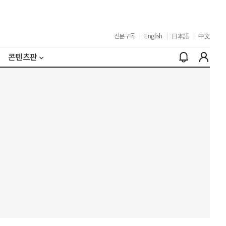
신문구독
|
English
|
日本語
|
中文
콘텐츠판