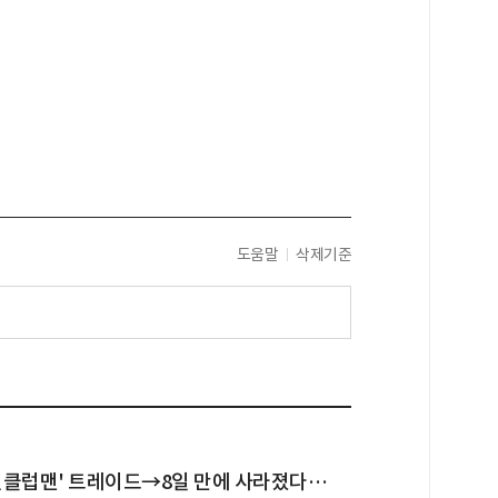
도움말
삭제기준
 원클럽맨' 트레이드→8일 만에 사라졌다…