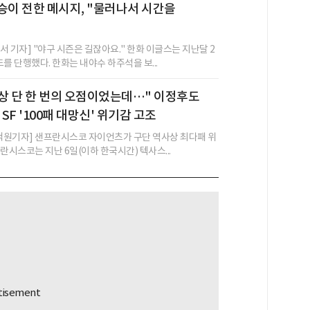
승이 전한 메시지, "물러나서 시간을
 기자] "야구 시즌은 길잖아요." 한화 이글스는 지난달 2
를 단행했다. 한화는 내야수 하주석을 보...
사상 단 한 번의 오점이었는데…" 이정후도
 SF '100패 대망신' 위기감 고조
 객원기자] 샌프란시스코 자이언츠가 구단 역사상 최다패 위
란시스코는 지난 6일(이하 한국시간) 텍사스...