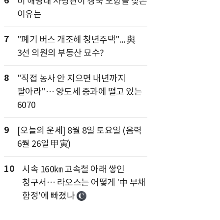
6
미 해병대 사령관이 경북 포항을 찾은
이유는
7
"폐기 버스 개조해 청년주택"... 與
3선 의원의 부동산 묘수?
8
"직접 농사 안 지으면 내년까지
팔아라"… 양도세 중과에 떨고 있는
6070
9
[오늘의 운세] 8월 8일 토요일 (음력
6월 26일 甲寅)
10
시속 160㎞ 고속철 아래 쌓인
청구서… 라오스는 어떻게 '中 부채
함정'에 빠졌나