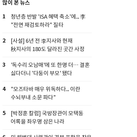
많이 본 뉴스
1
청년층 반발 'ISA 혜택 축소'에... 李
"전면 재검토하라" 질타
2
[사설] 6년 전 李지사와 현재
秋지사의 180도 달라진 곳간 사정
3
'독수리 오남매'에 또 한명 더… 결혼
싫다더니 '다둥이 부모' 됐다
4
"모즈타바 매우 위독하다... 이란
수뇌부내 소문 파다"
5
[박정훈 칼럼] 국방장관이 모택동
어록을 좌우명 삼은 나라