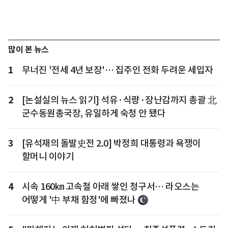
많이 본 뉴스
1
무너진 '전세 4년 보장'… 집주인 전화 두려운 세입자
2
[논설실의 뉴스 읽기] 석유·식량·장난감까지 총괄 北
군수동원총국장, 유일하게 숙청 안 됐다
3
[유석재의 돌발史전 2.0] 박정희 대통령과 욕쟁이
할머니 이야기
4
시속 160㎞ 고속철 아래 쌓인 청구서… 라오스는
어떻게 '中 부채 함정'에 빠졌나