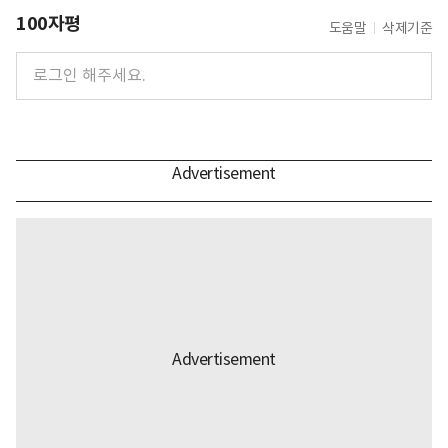
100자평
도움말
삭제기준