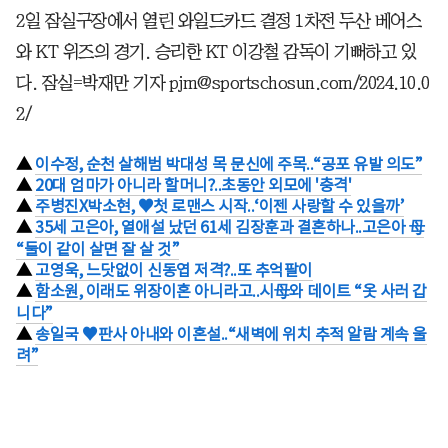
2일 잠실구장에서 열린 와일드카드 결정 1차전 두산 베어스
와 KT 위즈의 경기. 승리한 KT 이강철 감독이 기뻐하고 있
다. 잠실=박재만 기자 pjm@sportschosun.com/2024.10.0
2/
▲
이수정, 순천 살해범 박대성 목 문신에 주목..“공포 유발 의도”
▲
20대 엄마가 아니라 할머니?..초동안 외모에 '충격'
▲
주병진X박소현, ♥첫 로맨스 시작..‘이젠 사랑할 수 있을까’
▲
35세 고은아, 열애설 났던 61세 김장훈과 결혼하나..고은아 母
“둘이 같이 살면 잘 살 것”
▲
고영욱, 느닷없이 신동엽 저격?..또 추억팔이
▲
함소원, 이래도 위장이혼 아니라고..시母와 데이트 “옷 사러 갑
니다”
▲
송일국 ♥판사 아내와 이혼설..“새벽에 위치 추적 알람 계속 울
려”