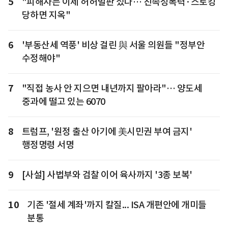
5
"피해자는 이제 허허벌판 섰다… 친족성폭력·스토킹
당하면 지옥"
6
'부동산세 역풍' 비상 걸린 與 서울 의원들 "정부안
수정해야"
7
"직접 농사 안 지으면 내년까지 팔아라"… 양도세
중과에 떨고 있는 6070
8
트럼프, '원정 출산 아기에 美시민권 부여 금지'
행정명령 서명
9
[사설] 사법부와 검찰 이어 육사까지 '3종 보복'
10
기존 '절세 계좌'까지 칼질... ISA 개편안에 개미들
분통