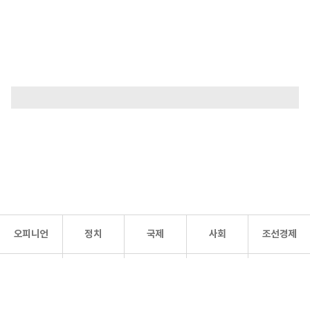
오피니언
정치
국제
사회
조선경제
문화·
조선
스포츠
건강
조선몰
연예
리더스