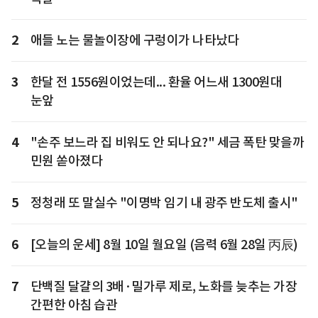
2
애들 노는 물놀이장에 구렁이가 나타났다
3
한달 전 1556원이었는데... 환율 어느새 1300원대
눈앞
4
"손주 보느라 집 비워도 안 되나요?" 세금 폭탄 맞을까
민원 쏟아졌다
5
정청래 또 말실수 "이명박 임기 내 광주 반도체 출시"
6
[오늘의 운세] 8월 10일 월요일 (음력 6월 28일 丙辰)
7
단백질 달걀의 3배·밀가루 제로, 노화를 늦추는 가장
간편한 아침 습관