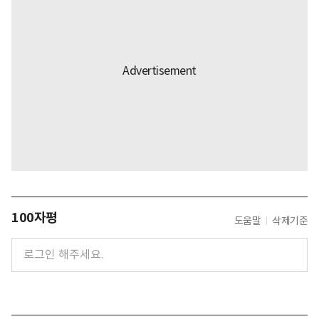
100자평
도움말
삭제기준