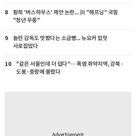
8
황희 '버스하우스' 제안 논란... 與 "해프닝" 국힘
"청년 우롱"
9
놀런 감독도 맛봤다는 소금빵... 뉴요커 입맛
사로잡았다
10
"같은 서울인데 더 덥다"… 폭염 취약지역, 강북·
도봉·중랑에 몰렸다