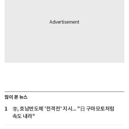
많이 본 뉴스
1
李, 호남반도체 '전격전' 지시... "日 구마모토처럼
속도 내라"