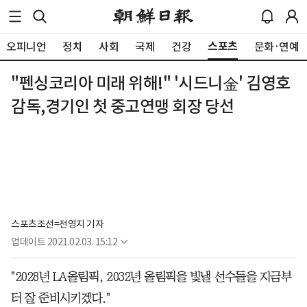
스포츠
오피니언
정치
사회
국제
건강
문화·연예
"펜싱코리아 미래 위해!" '시드니金' 김영호
감독,경기인 첫 중고연맹 회장 당선
스포츠조선=전영지 기자
업데이트
2021.02.03. 15:12
"2028년 LA올림픽, 2032년 올림픽을 빛낼 선수들을 지금부
터 잘 준비시키겠다."