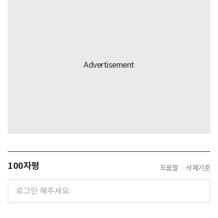
100자평
도움말
삭제기준