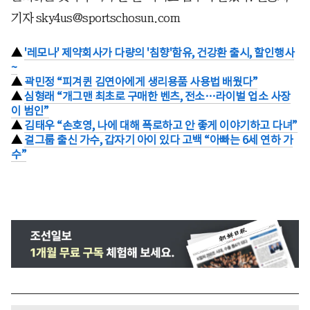
기자 sky4us@sportschosun.com
▲
'레모나' 제약회사가 다량의 '침향'함유, 건강환 출시, 할인행사
~
▲
곽민정 “피겨퀸 김연아에게 생리용품 사용법 배웠다”
▲
심형래 “개그맨 최초로 구매한 벤츠, 전소…라이벌 업소 사장
이 범인”
▲
김태우 “손호영, 나에 대해 폭로하고 안 좋게 이야기하고 다녀”
▲
걸그룹 출신 가수, 갑자기 아이 있다 고백 “아빠는 6세 연하 가
수”