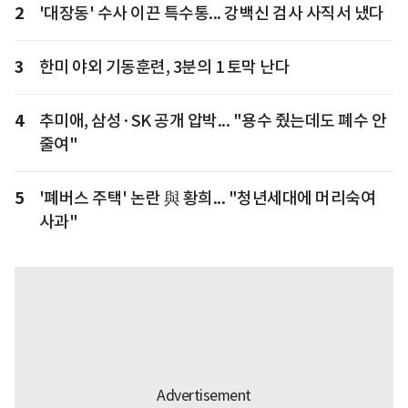
2
'대장동' 수사 이끈 특수통... 강백신 검사 사직서 냈다
3
한미 야외 기동훈련, 3분의 1 토막 난다
4
추미애, 삼성·SK 공개 압박... "용수 줬는데도 폐수 안
줄여"
5
'폐버스 주택' 논란 與 황희... "청년세대에 머리숙여
사과"