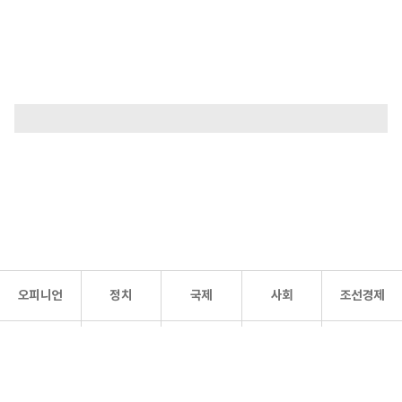
오피니언
정치
국제
사회
조선경제
문화·
조선
스포츠
건강
조선몰
연예
리더스