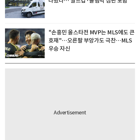
나왔다… 월드컵·올림픽 심판 포함
"손흥민 올스타전 MVP는 MLS에도 큰
호재"…오른팔 부앙가도 극찬…MLS
우승 자신