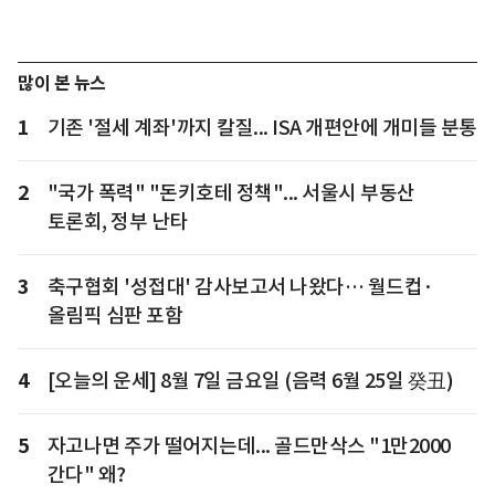
많이 본 뉴스
1
기존 '절세 계좌'까지 칼질... ISA 개편안에 개미들 분통
2
"국가 폭력" "돈키호테 정책"... 서울시 부동산
토론회, 정부 난타
3
축구협회 '성접대' 감사보고서 나왔다… 월드컵·
올림픽 심판 포함
4
[오늘의 운세] 8월 7일 금요일 (음력 6월 25일 癸丑)
5
자고나면 주가 떨어지는데... 골드만삭스 "1만2000
간다" 왜?