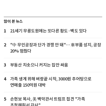
많이 본 뉴스
1
21세기 무릉도원에는 또다른 황도·백도 있다
2
"中 무인공장과 단가 경쟁 안 돼"… 車부품 성지, 공장
20% 멈췄다
3
부동산 치솟으니 커지는 집안 싸움
4
가족 생계 위해 벼랑끝 시작, 3000원 추어탕으로
연매출 150억원 대박
5
손현보 목사, 美 백악관서 트럼프 접견 "가족
초청해줘서 감사"