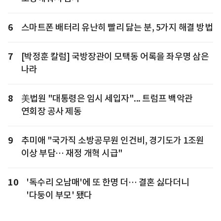
6
스마트폰 배터리 유난히 빨리 닳는 분, 5가지 해결 방법
7
[박정훈 칼럼] 국방장관이 모택동 어록을 좌우명 삼은
나라
8
美법원 "대통령은 임시 세입자"... 트럼프 백악관
연회장 공사 제동
9
추미애 "국가직 소방공무원 인건비, 경기도가 1조원
이상 부담… 재정 개혁 시급"
10
'독수리 오남매'에 또 한명 더… 결혼 싫다더니
'다둥이 부모' 됐다