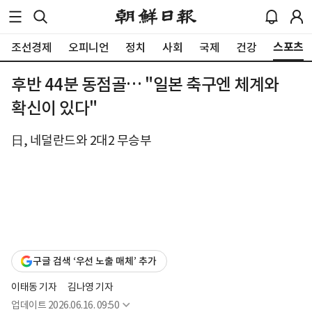
스포츠
조선경제
오피니언
정치
사회
국제
건강
후반 44분 동점골… "일본 축구엔 체계와
확신이 있다"
日, 네덜란드와 2대2 무승부
구글 검색 ‘우선 노출 매체’ 추가
이태동 기자
김나영 기자
업데이트
2026.06.16. 09:50