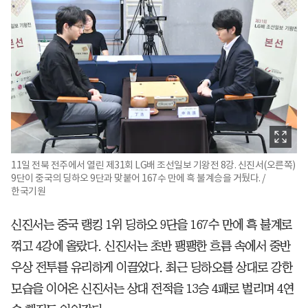
11일 전북 전주에서 열린 제31회 LG배 조선일보 기왕전 8강. 신진서(오른쪽)
9단이 중국의 딩하오 9단과 맞붙어 167수 만에 흑 불계승을 거뒀다. /
한국기원
신진서는 중국 랭킹 1위 딩하오 9단을 167수 만에 흑 불계로
꺾고 4강에 올랐다. 신진서는 초반 팽팽한 흐름 속에서 중반
우상 전투를 유리하게 이끌었다. 최근 딩하오를 상대로 강한
모습을 이어온 신진서는 상대 전적을 13승 4패로 벌리며 4연