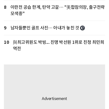
8
이란전 공습 한계, 탄약 고갈… "美합참의장, 출구전략
모색중"
9
남자들뿐인 골프 사진… 아내가 놓친 것
10
與최고위원도 박빙... 친명 박선원 1위로 친청 최민희
역전