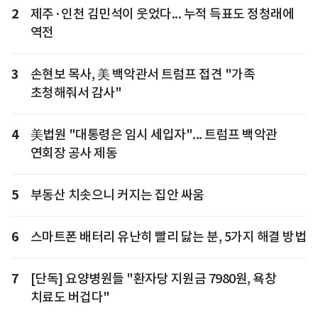
2
제주·인천 김민석이 웃었다... 누적 득표도 정청래에
역전
3
손현보 목사, 美 백악관서 트럼프 접견 "가족
초청해줘서 감사"
4
美법원 "대통령은 임시 세입자"... 트럼프 백악관
연회장 공사 제동
5
부동산 치솟으니 커지는 집안 싸움
6
스마트폰 배터리 유난히 빨리 닳는 분, 5가지 해결 방법
7
[단독] 요양병원들 "환자당 지원금 7980원, 욕창
치료도 버겁다"