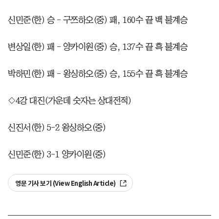
신민준(한) 승 - 구쯔하오(중) 패, 160수 끝 백 불계승
변상일(한) 패 - 양카이원(중) 승, 137수 끝 흑 불계승
박하민(한) 패 - 왕싱하오(중) 승, 155수 끝 흑 불계승
◇4강 대진(가운데 숫자는 상대전적)
신진서(한) 5-2 왕싱하오(중)
신민준(한) 3-1 양카이원(중)
영문 기사 보기 (View English Article)