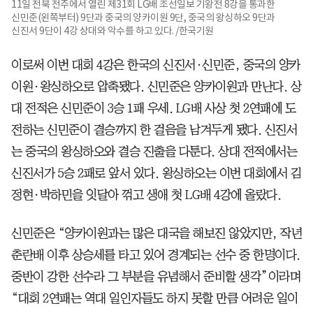
11일 전북 전주에서 열린 제31회 LG배 조선일보 기왕전 8강을 통과한
신민준(왼쪽부터) 9단과 중국의 양카이원 9단, 중국의 왕싱하오 9단과
신진서 9단이 4강 상대와 악수를 하고 있다. /한국기원
이로써 이번 대회 4강은 한국의 신진서·신민준, 중국의 양카
이원·왕싱하오로 압축됐다. 신민준은 양카이원과 만난다. 상
대 전적은 신민준이 3승 1패 우세. LG배 사상 첫 2연패에 도
전하는 신민준이 결승까지 한 걸음을 남겨두게 됐다. 신진서
는 중국의 왕싱하오와 결승 진출을 다툰다. 상대 전적에서는
신진서가 5승 2패로 앞서 있다. 왕싱하오는 이번 대회에서 김
정현·박하민을 잇달아 꺾고 생애 첫 LG배 4강에 올랐다.
신민준은 “양카이원과는 많은 대국을 해보진 않았지만, 작년
춘란배 이후 상승세를 타고 있어 경계되는 선수 중 한명이다.
중반이 강한 선수라 그 부분을 유념해서 준비할 생각”이라며
“대회 2연패는 역대 일인자들도 하지 못할 만큼 어려운 일이