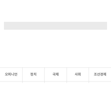
오피니언
정치
국제
사회
조선경제
문화·
조선
스포츠
건강
조선몰
연예
리더스
조선일보 공식 SNS