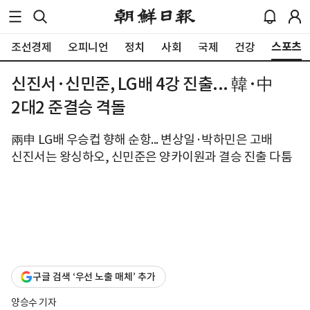
스포츠
조선경제
오피니언
정치
사회
국제
건강
신진서·신민준, LG배 4강 진출... 韓·中
2대2 준결승 격돌
兩申 LG배 우승컵 향해 순항... 변상일·박하민은 고배
신진서는 왕싱하오, 신민준은 양카이원과 결승 진출 다툼
구글 검색 ‘우선 노출 매체’ 추가
양승수 기자