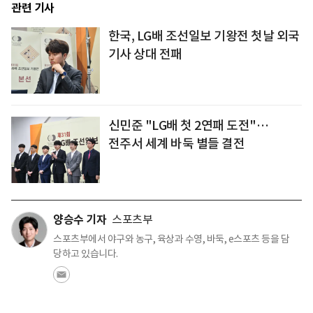
관련 기사
한국, LG배 조선일보 기왕전 첫날 외국
기사 상대 전패
신민준 "LG배 첫 2연패 도전"…
전주서 세계 바둑 별들 결전
양승수 기자
스포츠부
스포츠부에서 야구와 농구, 육상과 수영, 바둑, e스포츠 등을 담
당하고 있습니다.