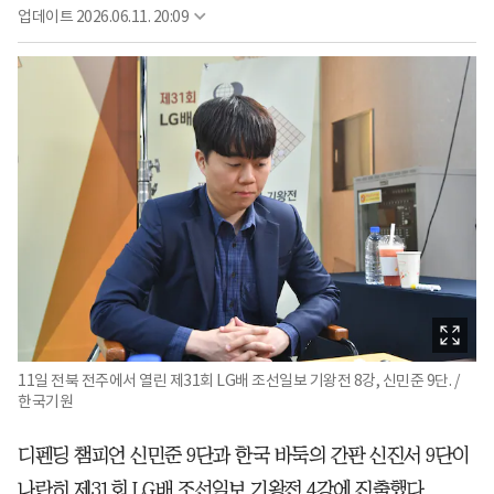
업데이트
2026.06.11. 20:09
11일 전북 전주에서 열린 제31회 LG배 조선일보 기왕전 8강, 신민준 9단. /
한국기원
디펜딩 챔피언 신민준 9단과 한국 바둑의 간판 신진서 9단이
나란히 제31회 LG배 조선일보 기왕전 4강에 진출했다.