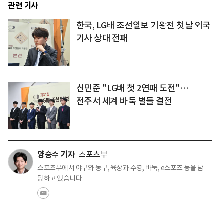
관련 기사
한국, LG배 조선일보 기왕전 첫날 외국
기사 상대 전패
신민준 "LG배 첫 2연패 도전"…
전주서 세계 바둑 별들 결전
양승수 기자
스포츠부
스포츠부에서 야구와 농구, 육상과 수영, 바둑, e스포츠 등을 담
당하고 있습니다.