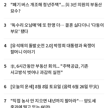
2
"폐기 버스 개조해 청년주택"... 與 3선 의원의 부동산
묘수?
3
'독수리 오남매'에 또 한명 더… 결혼 싫다더니 '다둥이
부모' 됐다
4
[유석재의 돌발史전 2.0] 박정희 대통령과 욕쟁이
할머니 이야기
5
李, 6시간동안 부동산 회의... "주택공급, 기존
사고방식 벗어나 과감히 실천"
6
[오늘의 운세] 8월 8일 토요일 (음력 6월 26일 甲寅)
7
"직접 농사 안 지으면 내년까지 팔아라"… 양도세
중과에 떨고 있는 6070