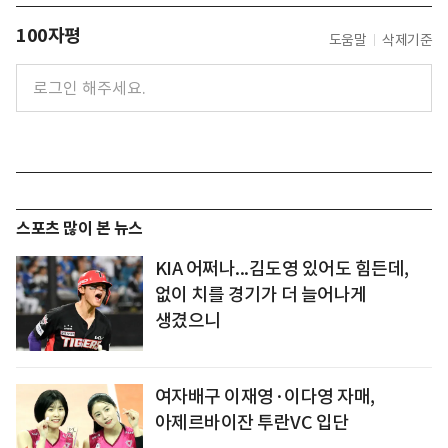
100자평
도움말
삭제기준
스포츠 많이 본 뉴스
KIA 어쩌나...김도영 있어도 힘든데,
없이 치를 경기가 더 늘어나게
생겼으니
여자배구 이재영·이다영 자매,
아제르바이잔 투란VC 입단