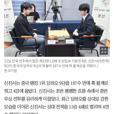
11일 전북 전주에서 열린 제31회 LG배 조선일보 기왕전 8강. 신진서(오른쪽)
9단이 중국의 딩하오 9단과 맞붙어 167수 만에 흑 불계승을 거뒀다. /
한국기원
신진서는 중국 랭킹 1위 딩하오 9단을 167수 만에 흑 불계로
꺾고 4강에 올랐다. 신진서는 초반 팽팽한 흐름 속에서 중반
우상 전투를 유리하게 이끌었다. 최근 딩하오를 상대로 강한
모습을 이어온 신진서는 상대 전적을 13승 4패로 벌리며 4연