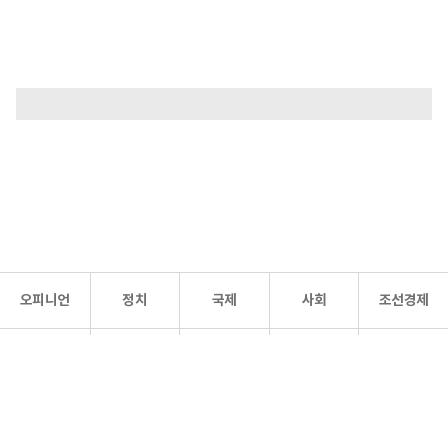
오피니언
정치
국제
사회
조선경제
문화·
조선
스포츠
건강
조선몰
연예
리더스
조선일보 공식 SNS