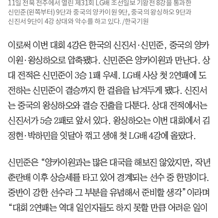
11일 전북 전주에서 열린 제31회 LG배 조선일보 기왕전 8강을 통과한
신민준(왼쪽부터) 9단과 중국의 양카이원 9단, 중국의 왕싱하오 9단과
신진서 9단이 4강 상대와 악수를 하고 있다. /한국기원
이로써 이번 대회 4강은 한국의 신진서·신민준, 중국의 양카
이원·왕싱하오로 압축됐다. 신민준은 양카이원과 만난다. 상
대 전적은 신민준이 3승 1패 우세. LG배 사상 첫 2연패에 도
전하는 신민준이 결승까지 한 걸음을 남겨두게 됐다. 신진서
는 중국의 왕싱하오와 결승 진출을 다툰다. 상대 전적에서는
신진서가 5승 2패로 앞서 있다. 왕싱하오는 이번 대회에서 김
정현·박하민을 잇달아 꺾고 생애 첫 LG배 4강에 올랐다.
신민준은 “양카이원과는 많은 대국을 해보진 않았지만, 작년
춘란배 이후 상승세를 타고 있어 경계되는 선수 중 한명이다.
중반이 강한 선수라 그 부분을 유념해서 준비할 생각”이라며
“대회 2연패는 역대 일인자들도 하지 못할 만큼 어려운 일이