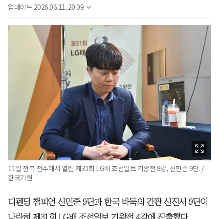
업데이트
2026.06.11. 20:09
11일 전북 전주에서 열린 제31회 LG배 조선일보 기왕전 8강, 신민준 9단. /
한국기원
디펜딩 챔피언 신민준 9단과 한국 바둑의 간판 신진서 9단이
나란히 제31회 LG배 조선일보 기왕전 4강에 진출했다.