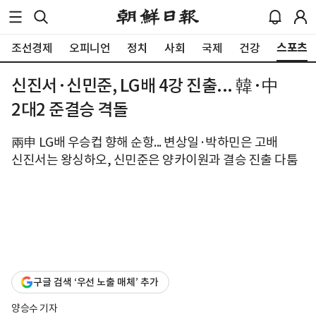
스포츠
조선경제
오피니언
정치
사회
국제
건강
신진서·신민준, LG배 4강 진출... 韓·中
2대2 준결승 격돌
兩申 LG배 우승컵 향해 순항... 변상일·박하민은 고배
신진서는 왕싱하오, 신민준은 양카이원과 결승 진출 다툼
구글 검색 ‘우선 노출 매체’ 추가
양승수 기자