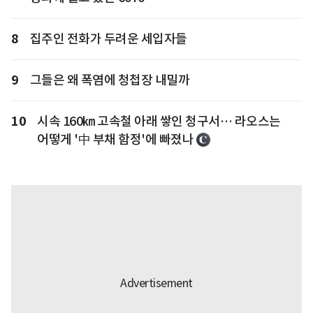
8
집주인 전화가 두려운 세입자들
9
그들은 왜 폭염에 청첩장 내밀까
10
시속 160㎞ 고속철 아래 쌓인 청구서… 라오스는
어떻게 '中 부채 함정'에 빠졌나