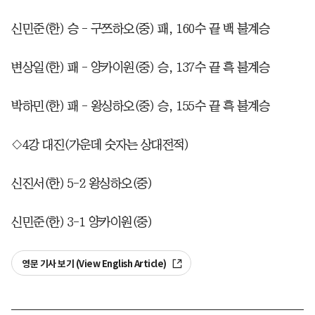
신민준(한) 승 - 구쯔하오(중) 패, 160수 끝 백 불계승
변상일(한) 패 - 양카이원(중) 승, 137수 끝 흑 불계승
박하민(한) 패 - 왕싱하오(중) 승, 155수 끝 흑 불계승
◇4강 대진(가운데 숫자는 상대전적)
신진서(한) 5-2 왕싱하오(중)
신민준(한) 3-1 양카이원(중)
영문 기사 보기 (View English Article)