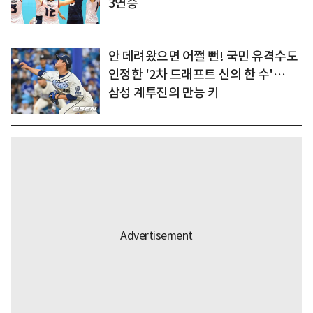
3연승
안 데려왔으면 어쩔 뻔! 국민 유격수도
인정한 '2차 드래프트 신의 한 수'…
삼성 계투진의 만능 키