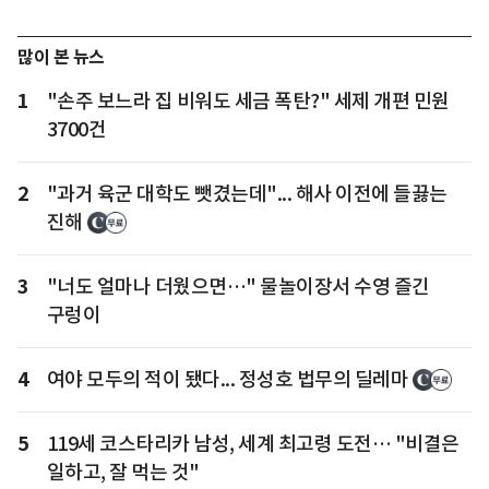
많이 본 뉴스
1
"손주 보느라 집 비워도 세금 폭탄?" 세제 개편 민원
3700건
2
"과거 육군 대학도 뺏겼는데"... 해사 이전에 들끓는
진해
3
"너도 얼마나 더웠으면…" 물놀이장서 수영 즐긴
구렁이
4
여야 모두의 적이 됐다... 정성호 법무의 딜레마
5
119세 코스타리카 남성, 세계 최고령 도전… "비결은
일하고, 잘 먹는 것"