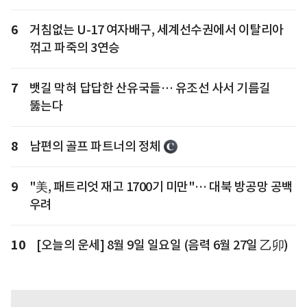
6
거침없는 U-17 여자배구, 세계선수권에서 이탈리아
꺾고 파죽의 3연승
7
뱃길 막혀 답답한 산유국들… 유조선 사서 기름길
뚫는다
8
남편의 골프 파트너의 정체
9
"美, 패트리엇 재고 1700기 미만"… 대북 방공망 공백
우려
10
[오늘의 운세] 8월 9일 일요일 (음력 6월 27일 乙卯)