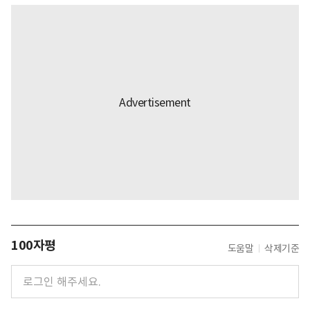
100자평
도움말
삭제기준