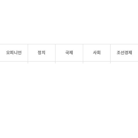
오피니언
정치
국제
사회
조선경제
문화·
조선
스포츠
건강
조선몰
연예
리더스
조선일보 공식 SNS
개인정보처리방침
사이트맵
Copyright 조선일보 All rights reserved. 무단 전재 및 재배포 금지.