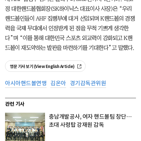
정 대한핸드볼협회장(SK하이닉스 대표이사 사장)은 “우리
핸드볼인들이 AHF 집행부에 대거 선임되며 K핸드볼의 경쟁
력을 국제 무대에서 인정받게 된 점을 무척 기쁘게 생각한
다”며 “이를 통해 대한민국 스포츠 외교력이 강화되고 K핸
드볼이 재도약하는 발판을 마련하기를 기대한다”고 말했다.
영문 기사 보기 (View English Article)
아시아핸드볼연맹
김온아
경기감독관위원
관련 기사
충남개발공사, 여자 핸드볼팀 창단…
초대 사령탑 강재원 감독