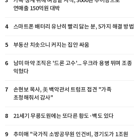
3
가족 생계 위해 벼랑끝 시작, 3000원 추어탕으로
연매출 150억원 대박
4
스마트폰 배터리 유난히 빨리 닳는 분, 5가지 해결 방법
5
부동산 치솟으니 커지는 집안 싸움
6
남미 마약 조직은 '드론 고수'... 우크라 용병 뛰며 조종
익혔다
7
손현보 목사, 美 백악관서 트럼프 접견 "가족
초청해줘서 감사"
8
21세기 무릉도원에는 또다른 황도·백도 있다
9
추미애 "국가직 소방공무원 인건비, 경기도가 1조원