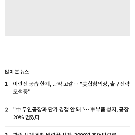
많이 본 뉴스
1
이란전 공습 한계, 탄약 고갈… "美합참의장, 출구전략
모색중"
2
"中 무인공장과 단가 경쟁 안 돼"… 車부품 성지, 공장
20% 멈췄다