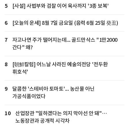
5
[사설] 사법부와 검찰 이어 육사까지 '3종 보복'
6
[오늘의 운세] 8월 7일 금요일 (음력 6월 25일 癸丑)
7
자고나면 주가 떨어지는데... 골드만삭스 "1만2000
간다" 왜?
8
[朝鮮칼럼] 어느날 사라진 예술의전당 '전두환
휘호석'
9
달콤한 '스테비아 토마토'... 농산물 아닌
가공식품이었다
10
산업장관 "일하겠다는 의지 막아선 안 돼"…
노동장관과 공개적 시각차