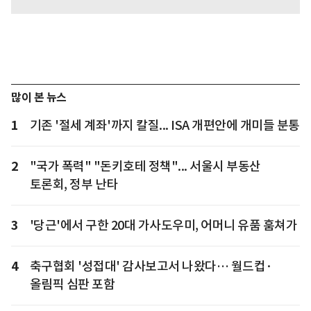
많이 본 뉴스
1
기존 '절세 계좌'까지 칼질... ISA 개편안에 개미들 분통
2
"국가 폭력" "돈키호테 정책"... 서울시 부동산
토론회, 정부 난타
3
'당근'에서 구한 20대 가사도우미, 어머니 유품 훔쳐가
4
축구협회 '성접대' 감사보고서 나왔다… 월드컵·
올림픽 심판 포함