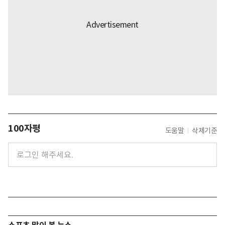
100자평
도움말
삭제기준