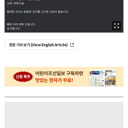
영문 기사 보기 (View English Article)