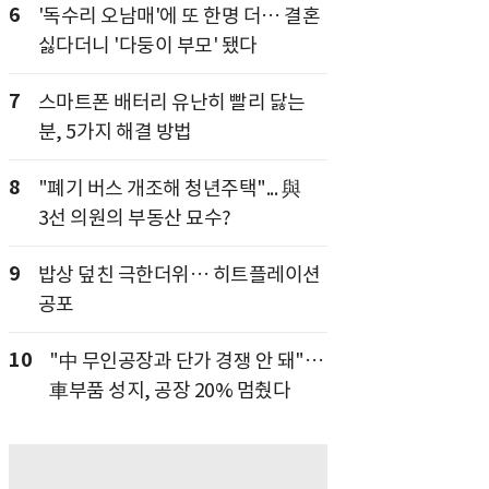
6
'독수리 오남매'에 또 한명 더… 결혼
싫다더니 '다둥이 부모' 됐다
7
스마트폰 배터리 유난히 빨리 닳는
분, 5가지 해결 방법
8
"폐기 버스 개조해 청년주택"... 與
3선 의원의 부동산 묘수?
9
밥상 덮친 극한더위… 히트플레이션
공포
10
"中 무인공장과 단가 경쟁 안 돼"…
車부품 성지, 공장 20% 멈췄다