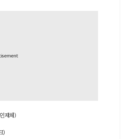
 인제체)
크)