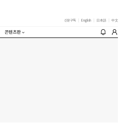
신문구독
|
English
|
日本語
|
中文
콘텐츠판