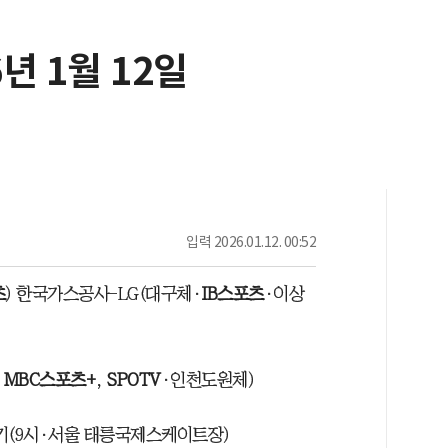
6년 1월 12일
입력
2026.01.12. 00:52
츠
) 한국가스공사-LG(대구체·
IB스포츠
·이상
,
MBC스포츠+
,
SPOTV
·인천도원체)
(9시·서울 태릉국제스케이트장)