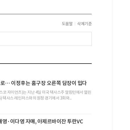
도움말
삭제기준
타로… 이정후는 홈구장 오른쪽 담장이 밉다
코 자이언츠)는 지난 4일 미국 텍사스주 알링턴에서 열린
) 텍사스 레인저스와의 원정 경기에서 3회와...
재영·이다영 자매, 아제르바이잔 투란VC