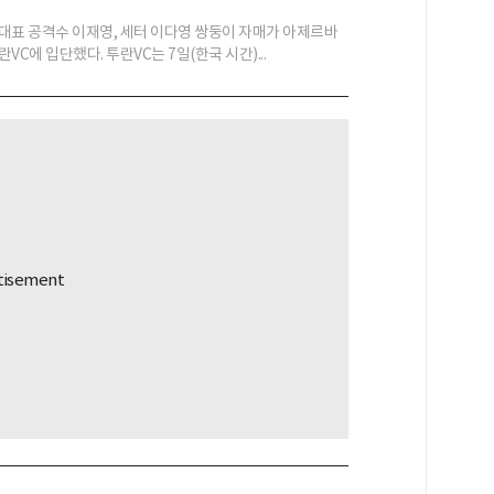
대표 공격수 이재영, 세터 이다영 쌍둥이 자매가 아제르바
VC에 입단했다. 투란VC는 7일(한국 시간)...