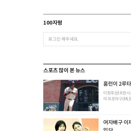
100자평
스포츠 많이 본 뉴스
홈런이 2루
이정후(샌프란시스
미 프로야구(MLB
여자배구 이
입단