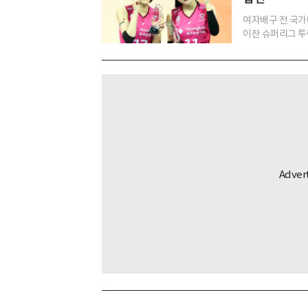
여자배구 전 국가
이잔 슈퍼리그 투란