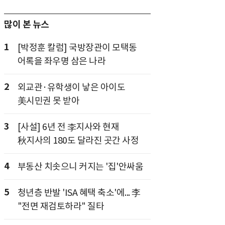
많이 본 뉴스
1
[박정훈 칼럼] 국방장관이 모택동
어록을 좌우명 삼은 나라
2
외교관·유학생이 낳은 아이도
美시민권 못 받아
3
[사설] 6년 전 李지사와 현재
秋지사의 180도 달라진 곳간 사정
4
부동산 치솟으니 커지는 '집'안싸움
5
청년층 반발 'ISA 혜택 축소'에... 李
"전면 재검토하라" 질타