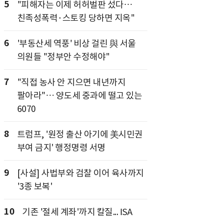
5
"피해자는 이제 허허벌판 섰다…
친족성폭력·스토킹 당하면 지옥"
6
'부동산세 역풍' 비상 걸린 與 서울
의원들 "정부안 수정해야"
7
"직접 농사 안 지으면 내년까지
팔아라"… 양도세 중과에 떨고 있는
6070
8
트럼프, '원정 출산 아기에 美시민권
부여 금지' 행정명령 서명
9
[사설] 사법부와 검찰 이어 육사까지
'3종 보복'
10
기존 '절세 계좌'까지 칼질... ISA