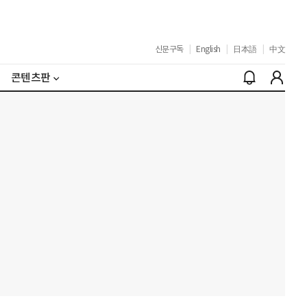
신문구독
|
English
|
日本語
|
中文
콘텐츠판