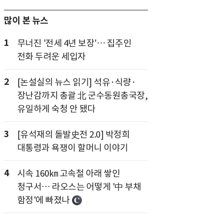
많이 본 뉴스
1
무너진 '전세 4년 보장'… 집주인
전화 두려운 세입자
2
[논설실의 뉴스 읽기] 석유·식량·
장난감까지 총괄 北 군수동원총국장,
유일하게 숙청 안 됐다
3
[유석재의 돌발史전 2.0] 박정희
대통령과 욕쟁이 할머니 이야기
4
시속 160㎞ 고속철 아래 쌓인
청구서… 라오스는 어떻게 '中 부채
함정'에 빠졌나