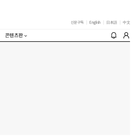
신문구독
|
English
|
日本語
|
中文
콘텐츠판