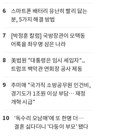
6
스마트폰 배터리 유난히 빨리 닳는
분, 5가지 해결 방법
7
[박정훈 칼럼] 국방장관이 모택동
어록을 좌우명 삼은 나라
8
美법원 "대통령은 임시 세입자"...
트럼프 백악관 연회장 공사 제동
9
추미애 "국가직 소방공무원 인건비,
경기도가 1조원 이상 부담… 재정
개혁 시급"
10
'독수리 오남매'에 또 한명 더…
결혼 싫다더니 '다둥이 부모' 됐다