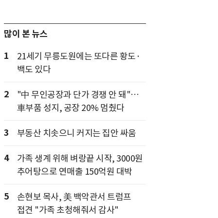
많이 본 뉴스
1
21세기 무릉도원에는 또다른 황도·
백도 있다
2
"中 무인공장과 단가 경쟁 안 돼"…
車부품 성지, 공장 20% 멈췄다
3
부동산 치솟으니 커지는 집안 싸움
4
가족 생계 위해 벼랑끝 시작, 3000원
추어탕으로 연매출 150억원 대박
5
손현보 목사, 美 백악관서 트럼프
접견 "가족 초청해줘서 감사"