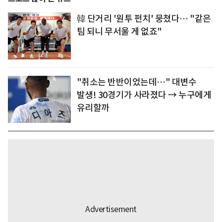
韓 단거리 '원투 펀치' 뭉쳤다… "같은
팀 되니 무서울 게 없죠"
"취소는 반반이었는데…" 대변수
발생! 30경기가 사라졌다 → 누구에게
유리할까