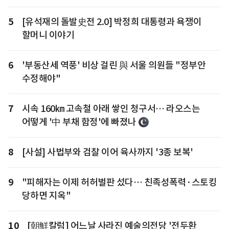
5
[유석재의 돌발史전 2.0] 박정희 대통령과 욕쟁이
할머니 이야기
6
'부동산세 역풍' 비상 걸린 與 서울 의원들 "정부안
수정해야"
7
시속 160㎞ 고속철 아래 쌓인 청구서… 라오스는
어떻게 '中 부채 함정'에 빠졌나
8
[사설] 사법부와 검찰 이어 육사까지 '3종 보복'
9
"피해자는 이제 허허벌판 섰다… 친족성폭력·스토킹
당하면 지옥"
10
[朝鮮칼럼] 어느날 사라진 예술의전당 '전두환