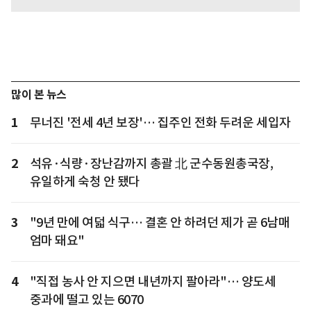
많이 본 뉴스
1
무너진 '전세 4년 보장'… 집주인 전화 두려운 세입자
2
석유·식량·장난감까지 총괄 北 군수동원총국장,
유일하게 숙청 안 됐다
3
"9년 만에 여덟 식구… 결혼 안 하려던 제가 곧 6남매
엄마 돼요"
4
"직접 농사 안 지으면 내년까지 팔아라"… 양도세
중과에 떨고 있는 6070