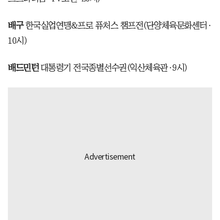
배구
한국실업연맹&프로 퓨처스 챔프전(단양체육문화센터·
10시)
배드민턴
대통령기 전국종별선수권(익산체육관·9시)