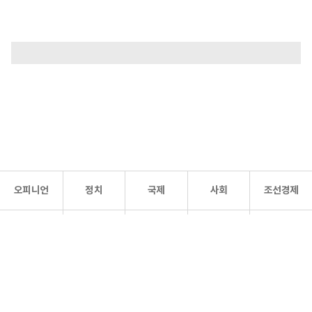
오피니언
정치
국제
사회
조선경제
문화·
조선
스포츠
건강
조선몰
연예
리더스
조선일보 공식 SNS