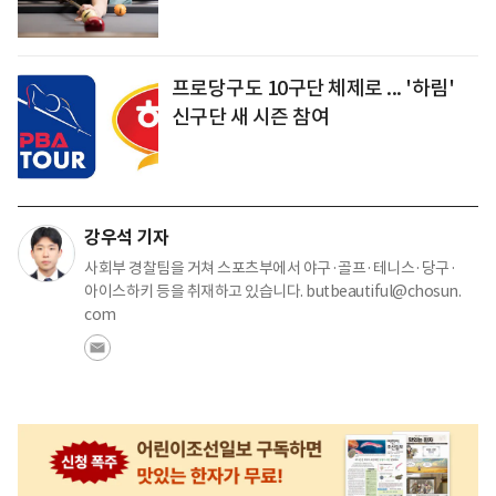
프로당구도 10구단 체제로 ... '하림'
신구단 새 시즌 참여
강우석 기자
사회부 경찰팀을 거쳐 스포츠부에서 야구·골프·테니스·당구·
아이스하키 등을 취재하고 있습니다. butbeautiful@chosun.
com