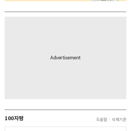
100자평
도움말
삭제기준