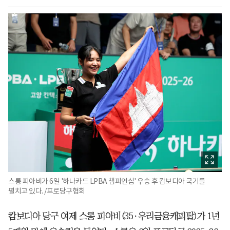
스롱 피아비가 6일 '하나카드 LPBA 챔피언십' 우승 후 캄보디아 국기를
펼치고 있다. /프로당구협회
캄보디아 당구 여제 스롱 피아비(35·우리금융캐피탈)가 1년