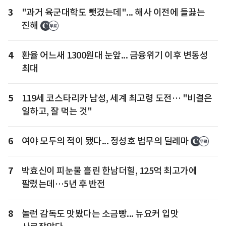
3
"과거 육군대학도 뺏겼는데"... 해사 이전에 들끓는
진해
4
환율 어느새 1300원대 눈앞... 금융위기 이후 변동성
최대
5
119세 코스타리카 남성, 세계 최고령 도전… "비결은
일하고, 잘 먹는 것"
6
여야 모두의 적이 됐다... 정성호 법무의 딜레마
7
박효신이 피눈물 흘린 한남더힐, 125억 최고가에
팔렸는데…5년 후 반전
8
놀런 감독도 맛봤다는 소금빵... 뉴요커 입맛