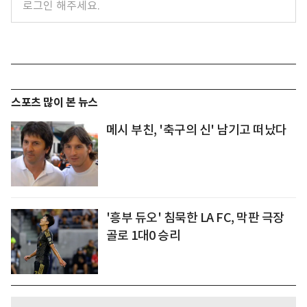
스포츠 많이 본 뉴스
메시 부친, '축구의 신' 남기고 떠났다
'흥부 듀오' 침묵한 LA FC, 막판 극장
골로 1대0 승리