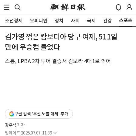
스포츠
조선경제
오피니언
정치
사회
국제
건강
김가영 꺾은 캄보디아 당구 여제, 511일
만에 우승컵 들었다
스롱, LPBA 2차 투어 결승서 김보라 4대1로 꺾어
구글 검색 ‘우선 노출 매체’ 추가
강우석 기자
업데이트
2025.07.07. 11:39