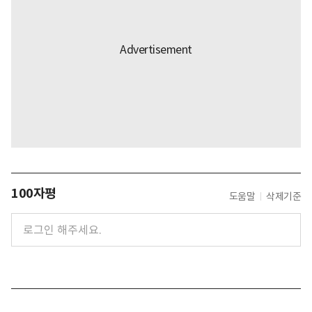
100자평
도움말
삭제기준