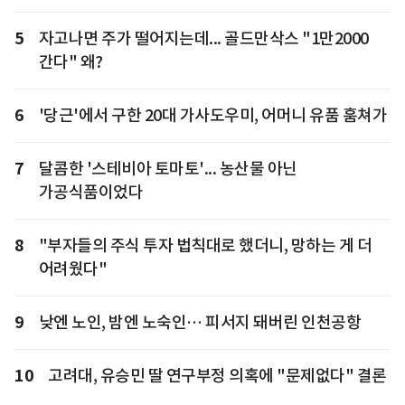
5
자고나면 주가 떨어지는데... 골드만삭스 "1만2000
간다" 왜?
6
'당근'에서 구한 20대 가사도우미, 어머니 유품 훔쳐가
7
달콤한 '스테비아 토마토'... 농산물 아닌
가공식품이었다
8
"부자들의 주식 투자 법칙대로 했더니, 망하는 게 더
어려웠다"
9
낮엔 노인, 밤엔 노숙인… 피서지 돼버린 인천공항
10
고려대, 유승민 딸 연구부정 의혹에 "문제없다" 결론