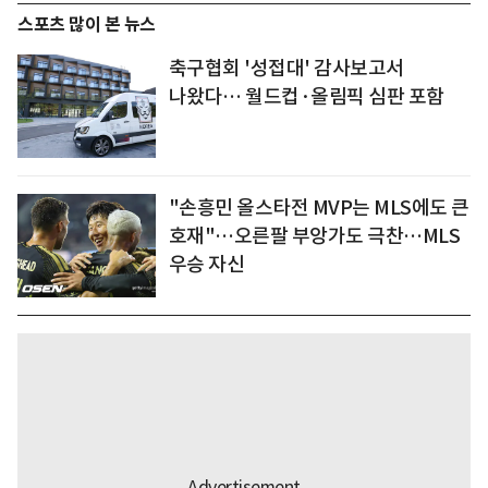
스포츠 많이 본 뉴스
축구협회 '성접대' 감사보고서
나왔다… 월드컵·올림픽 심판 포함
"손흥민 올스타전 MVP는 MLS에도 큰
호재"…오른팔 부앙가도 극찬…MLS
우승 자신