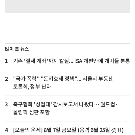
많이 본 뉴스
1
기존 '절세 계좌'까지 칼질... ISA 개편안에 개미들 분통
2
"국가 폭력" "돈키호테 정책"... 서울시 부동산
토론회, 정부 난타
3
축구협회 '성접대' 감사보고서 나왔다… 월드컵·
올림픽 심판 포함
4
[오늘의 운세] 8월 7일 금요일 (음력 6월 25일 癸丑)