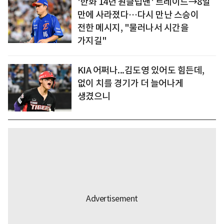
'한화 14년 원클럽맨' 트레이드→8일
만에 사라졌다…다시 만난 스승이
전한 메시지, "물러나서 시간을
가지길"
KIA 어쩌나...김도영 있어도 힘든데,
없이 치를 경기가 더 늘어나게
생겼으니