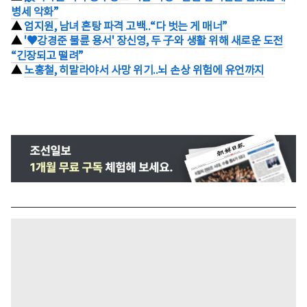
병세 악화”
▲
엄지원, 남녀 혼탕 파격 고백..“다 벗는 게 매너”
▲
'♥강경준 불륜 용서' 장신영, 두 子와 생활 위해 새로운 도전
“긴장되고 떨려”
▲
노홍철, 히말라야서 사망 위기..뇌 손상 위험에 유언까지