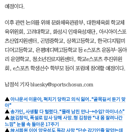
예정이다.
이후 관련 논의를 위해 문화체육관광부, 대한체육회 학교체
육위원회, 고려대학교, 화성시 인재육성재단, 아시아이스포
츠산업지원센터, 곤명중학교, 상록고등학교, 한국디지털미
디어고등학교, 은평메디텍고등학교 등 e스포츠 운동부-동아
리 운영학교, 청소년진로지원센터, 학교e스포츠 추진위원
회, e스포츠 학생선수 학부모 등이 포럼에 참여할 예정이다.
남정석 기자 bluesky@sportschosun.com
▲
아나운서 이윤아, 퍽치기 당하고 의식 잃어..“골목길서 둔기 맞
아”
▲
송가인, 사생활 다 털렸다..“몰래 남친 만나→수입? 마이너스”
▲
故김창익, 폭설로 압사 당해 사망..형 김창완 “내 몸 잘려나간
느낌” 눈물 속 돌아온 17주기
▲
故서희원 이어 양우성도 독감 사망 “단순 감기인줄 알았는데