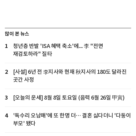
많이 본 뉴스
1
청년층 반발 'ISA 혜택 축소'에... 李 "전면
재검토하라" 질타
2
[사설] 6년 전 李지사와 현재 秋지사의 180도 달라진
곳간 사정
3
[오늘의 운세] 8월 8일 토요일 (음력 6월 26일 甲寅)
4
'독수리 오남매'에 또 한명 더… 결혼 싫다더니 '다둥이
부모' 됐다