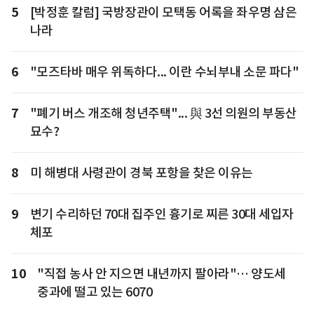
5
[박정훈 칼럼] 국방장관이 모택동 어록을 좌우명 삼은
나라
6
"모즈타바 매우 위독하다... 이란 수뇌부내 소문 파다"
7
"폐기 버스 개조해 청년주택"... 與 3선 의원의 부동산
묘수?
8
미 해병대 사령관이 경북 포항을 찾은 이유는
9
변기 수리하던 70대 집주인 흉기로 찌른 30대 세입자
체포
10
"직접 농사 안 지으면 내년까지 팔아라"… 양도세
중과에 떨고 있는 6070